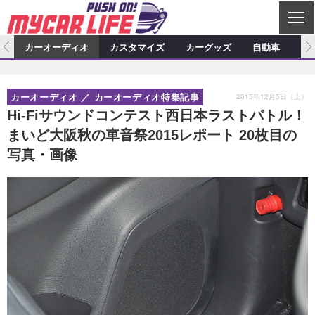
C
L
O
ム
カーオーディオ
カスタマイズ
カーグッズ
自動車
ア
S
カーオーディオ
E
特集記事
新製品情報
カスタマイズ
2015年12月5日（土）
カーオーディオ
カーオーディオ特集記事
プロショップ検索
ショップ訪問記
カスタマイズ特集記事
カスタマイズ新製品情報
カーグッズ
Hi-Fiサウンドコンテスト西日本ラストバトル！
まいど大阪秋の車音祭2015レポート 20枚目の
カーオーディオニュース
デモカー製作記
カスタマイズニュース
カーグッズ特集記事
カーグッズ新製品情報
自動車
写真・画像
その他
カーグッズニュース
ニュース
試乗記
アクセスランキング
スクープ