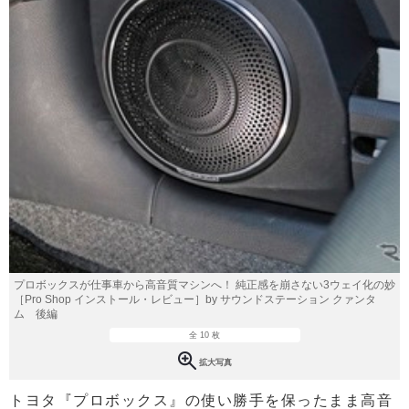
プロボックスが仕事車から高音質マシンへ！ 純正感を崩さない3ウェイ化の妙
［Pro Shop インストール・レビュー］by サウンドステーション クァンタ
ム 後編
全 10 枚
拡大写真
トヨタ『プロボックス』の使い勝手を保ったまま高音