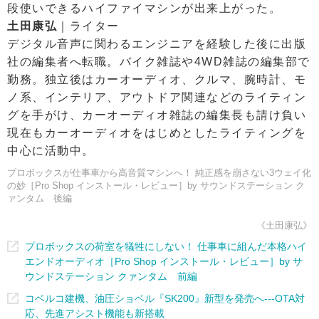
段使いできるハイファイマシンが出来上がった。
土田康弘
｜ライター
デジタル音声に関わるエンジニアを経験した後に出版
社の編集者へ転職。バイク雑誌や4WD雑誌の編集部で
勤務。独立後はカーオーディオ、クルマ、腕時計、モ
ノ系、インテリア、アウトドア関連などのライティン
グを手がけ、カーオーディオ雑誌の編集長も請け負い
現在もカーオーディオをはじめとしたライティングを
中心に活動中。
プロボックスが仕事車から高音質マシンへ！ 純正感を崩さない3ウェイ化
の妙［Pro Shop インストール・レビュー］by サウンドステーション ク
ァンタム 後編
《土田康弘》
プロボックスの荷室を犠牲にしない！ 仕事車に組んだ本格ハイ
エンドオーディオ［Pro Shop インストール・レビュー］by サ
ウンドステーション クァンタム 前編
コベルコ建機、油圧ショベル『SK200』新型を発売へ---OTA対
応、先進アシスト機能も新搭載