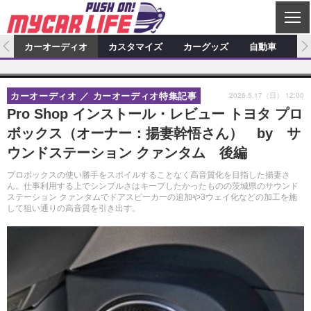
C
L
O
ム
カーオーディオ
カスタマイズ
カーグッズ
自動車
ア
S
カーオーディオ
E
特集記事
新製品情報
カスタマイズ
2026.5.17（日） 12:00
カーオーディオ
カーオーディオ特集記事
プロショップ検索
ショップ訪問記
カスタマイズ特集記事
カスタマイズ新製品情報
カーグッズ
Pro Shop インストール・レビュー トヨタ プロ
ボックス（オーナー：揚妻幹悟さん） by サ
カーオーディオニュース
デモカー製作記
カスタマイズニュース
カーグッズ特集記事
カーグッズ新製品情報
自動車
ウンドステーション クァンタム 後編
その他
カーグッズニュース
ニュース
試乗記
アクセスランキング
プロボックスの使い勝手をスポイルすることなく高音質化を目指した揚妻さ
ん。仕事利用する上でシンプルさはキープしたかったものの茨城県のサウンド
スクープ
ステーション クァンタムでドアスピーカーの追加や3ウェイ化などの加工を施
して狙い通りの高音質を引き出す。