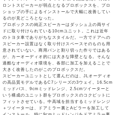
ロントスピーカーが弱点となるプロボックスを、プロ
ショップの手によるインストールで大幅に改善してい
るのが見どころとなった。
プロボックスの純正スピーカーはダッシュ上の両サイ
ドに取り付けられている10cmユニット。これは近年
のトヨタ車でありがちなスタイルだ。一方でドアへの
スピーカー設置はなく取り付けスペースそのものも用
意されていない。商用バンと割り切った作りではある
が、カーオーディオ的には大きな障壁となる。そんな
過酷なオーディオ環境を、各部に加工を加えることで
大きく改善したのがこのプロボックスだ。
スピーカーユニットとして選んだのは、JLオーディオ
の高品質モデルであるC7シリーズの3ウェイ。16.5cm
ミッドバス、9cmミッドレンジ、2.5cmツイーターと
いう構成のユニット群をプロボックスのコクピットに
フィットさせている。中高域を担当するミッドレンジ
＋ツイーターは、ドアミラー裏とAピラーを加工して
インストール。特に9cmミッドレンジをドアミラー裏