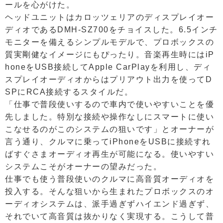
ールを心がけた。
ヘッドユニットはカロッツェリアのディスプレイオー
ディオであるDMH-SZ700をチョイスした。6.5インチ
モニターを備えるシンプルモデルで、プロボックスの
質実剛健なイメージにもぴったり。音楽再生時にはiP
honeをUSB接続してApple CarPlayを利用し、ディ
スプレイオーディオからはプリアウト出力を使ってD
SPにRCA接続するスタイルだ。
「仕事で普段使いするので車内で使いやすいことを優
先しました。特別な接続や操作なしにスマートに使い
こなせるのがこのシステムの狙いです」とオーナーが
言う通り、クルマに乗ってiPhoneをUSBに接続すれ
ばすぐさまオーディオ再生が可能になる。使いやすい
システムこそがオーナーの望みだった。
仕事でも使う普段使いのクルマに高音質オーディオを
投入する。そんな狙いから生まれたプロボックスのオ
ーディオシステムは、派手過ぎずハイエンド過ぎず、
それでいて高音質は抜かりなく実現する。こうして普