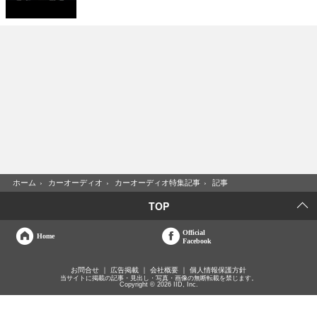
ホーム
›
カーオーディオ
›
カーオーディオ特集記事
›
記事
TOP
Official
Home
Facebook
お問合せ
広告掲載
会社概要
個人情報保護方針
当サイトに掲載の記事・見出し・写真・画像の無断転載を禁じます。
Copyright © 2026 IID, Inc.