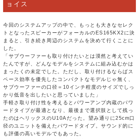
ョイス
今回のシステムアップの中で、もっとも大きなセレク
トとなったスピーカーがフォーカルのES165KX2に決
まると、引き続き周辺のシステムを決めて行くことに
した。
「サブウーファーも取り付けたいとは漠然と考えてい
たんですが、どんなモデルをシステムに組み込むかは
まったくの未定でした。ただし、取り付けるならばス
ペース効率を優先したコンパクトなモデルじゃ無く、
サブウーファーの口径＝10インチ程度のサイズでしっ
かり低音を出したいと思っていました」
手軽さ取り付け性を考えるとパワーアンプ内蔵のパワ
ードタイプが最適となり、最後まで選択肢として残っ
たのはヘリックスのU10Aだった。望み通りに25cm口
径のユニットを備えたパワードタイプ。サウンド的に
も評価の高いモデルでもあった。