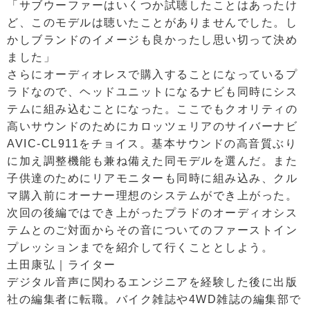
「サブウーファーはいくつか試聴したことはあったけ
ど、このモデルは聴いたことがありませんでした。し
かしブランドのイメージも良かったし思い切って決め
ました」
さらにオーディオレスで購入することになっているプ
ラドなので、ヘッドユニットになるナビも同時にシス
テムに組み込むことになった。ここでもクオリティの
高いサウンドのためにカロッツェリアのサイバーナビ
AVIC-CL911をチョイス。基本サウンドの高音質ぶり
に加え調整機能も兼ね備えた同モデルを選んだ。また
子供達のためにリアモニターも同時に組み込み、クル
マ購入前にオーナー理想のシステムができ上がった。
次回の後編ではでき上がったプラドのオーディオシス
テムとのご対面からその音についてのファーストイン
プレッションまでを紹介して行くこととしよう。
土田康弘｜ライター
デジタル音声に関わるエンジニアを経験した後に出版
社の編集者に転職。バイク雑誌や4WD雑誌の編集部で