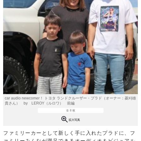
car audio newcomer！ トヨタ ランドクルーザー・プラド（オーナー：菱刈雄
貴さん） by LEROY（ルロワ） 前編
全 8 枚
拡大写真
ファミリーカーとして新しく手に入れたプラドに、フ
ァミリーみんなが満足できるオーディオ＆ビジュアル