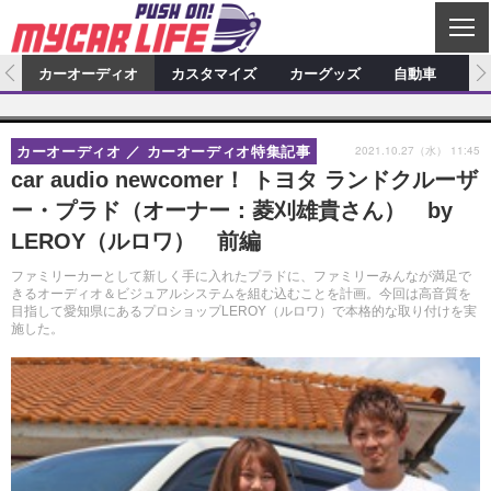
C
L
O
ム
カーオーディオ
カスタマイズ
カーグッズ
自動車
ア
S
カーオーディオ
E
特集記事
新製品情報
カスタマイズ
2021.10.27（水） 11:45
カーオーディオ
カーオーディオ特集記事
プロショップ検索
ショップ訪問記
カスタマイズ特集記事
カスタマイズ新製品情報
カーグッズ
car audio newcomer！ トヨタ ランドクルーザ
ー・プラド（オーナー：菱刈雄貴さん） by
カーオーディオニュース
デモカー製作記
カスタマイズニュース
カーグッズ特集記事
カーグッズ新製品情報
自動車
LEROY（ルロワ） 前編
その他
カーグッズニュース
ニュース
試乗記
アクセスランキング
ファミリーカーとして新しく手に入れたプラドに、ファミリーみんなが満足で
きるオーディオ＆ビジュアルシステムを組む込むことを計画。今回は高音質を
スクープ
目指して愛知県にあるプロショップLEROY（ルロワ）で本格的な取り付けを実
施した。