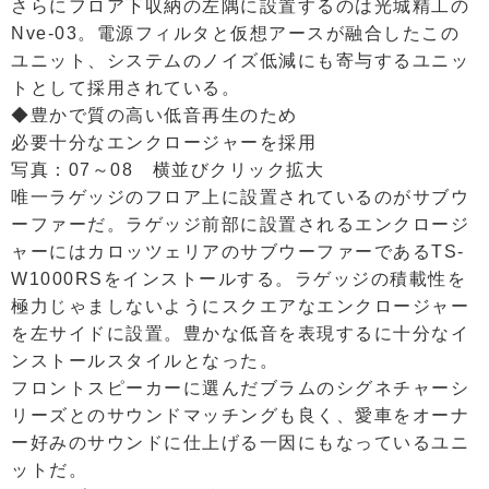
さらにフロア下収納の左隅に設置するのは光城精工の
Nve-03。電源フィルタと仮想アースが融合したこの
ユニット、システムのノイズ低減にも寄与するユニッ
トとして採用されている。
◆豊かで質の高い低音再生のため
必要十分なエンクロージャーを採用
写真：07～08 横並びクリック拡大
唯一ラゲッジのフロア上に設置されているのがサブウ
ーファーだ。ラゲッジ前部に設置されるエンクロージ
ャーにはカロッツェリアのサブウーファーであるTS-
W1000RSをインストールする。ラゲッジの積載性を
極力じゃましないようにスクエアなエンクロージャー
を左サイドに設置。豊かな低音を表現するに十分なイ
ンストールスタイルとなった。
フロントスピーカーに選んだブラムのシグネチャーシ
リーズとのサウンドマッチングも良く、愛車をオーナ
ー好みのサウンドに仕上げる一因にもなっているユニ
ットだ。