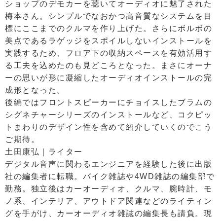
ショップのデモカーを聴いてオーディオに魅了された
梅本さん。シンプルでなおかつ高音質なシステムを目
標にここまでのクルマを作り上げた。さらにボルボの
美点であるラゲッジをスポイルしないインストールを
実践するため、フロア下の収納スペースを有効活用す
る工夫を込めたのも見どころとなった。まさにオーナ
ーの思いが形に凝縮したオーディオインストールの完
成形となった。
後編ではフロントスピーカーにチョイスしたブラムの
シグネチャーシリーズのインストールなど、コクピッ
トまわりのデザイン性を含めて紹介していくのでこう
ご期待。
土田康弘｜ライター
デジタル音声に関わるエンジニアを経験した後に出版
社の編集者に転職。バイク雑誌や4WD雑誌の編集部で
勤務。独立後はカーオーディオ、クルマ、腕時計、モ
ノ系、インテリア、アウトドア関連などのライティン
グを手がけ、カーオーディオ雑誌の編集長も請負。現