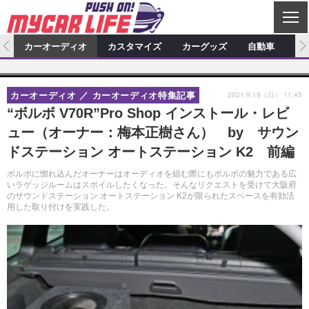
C
L
O
ム
カーオーディオ
カスタマイズ
カーグッズ
自動車
ア
S
カーオーディオ
E
特集記事
新製品情報
カスタマイズ
2021.9.19（日） 11:45
カーオーディオ
カーオーディオ特集記事
プロショップ検索
ショップ訪問記
カスタマイズ特集記事
カスタマイズ新製品情報
カーグッズ
“ボルボ V70R”Pro Shop インストール・レビ
ュー（オーナー：梅本正樹さん） by サウン
カーオーディオニュース
デモカー製作記
カスタマイズニュース
カーグッズ特集記事
カーグッズ新製品情報
自動車
ドステーション オートステーション K2 前編
その他
カーグッズニュース
ニュース
試乗記
アクセスランキング
ボルボに惚れ込んだオーナーはオーディオを組む際にもボルボの魅力である広
いラゲッジルームはスポイルしたくなった。そんなリクエストを受けて大阪府
スクープ
のサウンドステーション オートステーション K2が限られたスペースを有効活
用した取り付けを実践した。