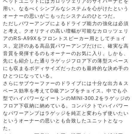
ヘッドユニットにはカロッツェリアのサイバーナビを
用い、なるべくシンプルなシステムを心がけたという
オーナーの思いがこもったシステムのひとつだ。
ただしパワーアンプによるドライブ能力の強化は必須
と考え、クオリティの高い増幅が可能なカロッツェリ
アのRS-A99Xをフロントスピーカー用としてチョイ
ス。定評のある高品質パワーアンプだけに、確実な高
音質を発揮するのもオーナーのお気に入り。しかも、
先にも紹介した通りラゲッジフロア下の薄型スペース
にも収まるボディサイズだったのも最終的な決め手の
ひとつになっている。
さらにサブウーファーのドライブには十分な出力＆ス
ペース効率を考えてD級アンプをチョイス。中でも小
型でハイパワーなイートンのMINI-300.2をラゲッジの
フロア下収納に納めている。コンパクトでハイパワー
なパワーアンプはラゲッジを純正と変わらず使いたい
というオーナーの思いとも合致したユニットとなっ
た。