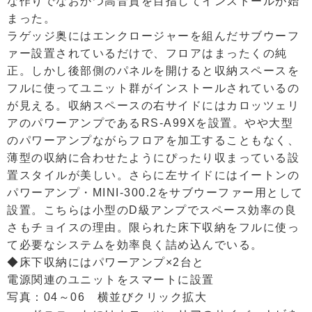
な作りでなおかつ高音質を目指してインストールが始
まった。
ラゲッジ奥にはエンクロージャーを組んだサブウーフ
ァー設置されているだけで、フロアはまったくの純
正。しかし後部側のパネルを開けると収納スペースを
フルに使ってユニット群がインストールされているの
が見える。収納スペースの右サイドにはカロッツェリ
アのパワーアンプであるRS-A99Xを設置。やや大型
のパワーアンプながらフロアを加工することもなく、
薄型の収納に合わせたようにぴったり収まっている設
置スタイルが美しい。さらに左サイドにはイートンの
パワーアンプ・MINI-300.2をサブウーファー用として
設置。こちらは小型のD級アンプでスペース効率の良
さもチョイスの理由。限られた床下収納をフルに使っ
て必要なシステムを効率良く詰め込んでいる。
◆床下収納にはパワーアンプ×2台と
電源関連のユニットをスマートに設置
写真：04～06 横並びクリック拡大