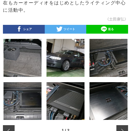
在もカーオーディオをはじめとしたライティング中心
に活動中。
《土田康弘》
シェア
ツイート
送る
‹
1
/
2