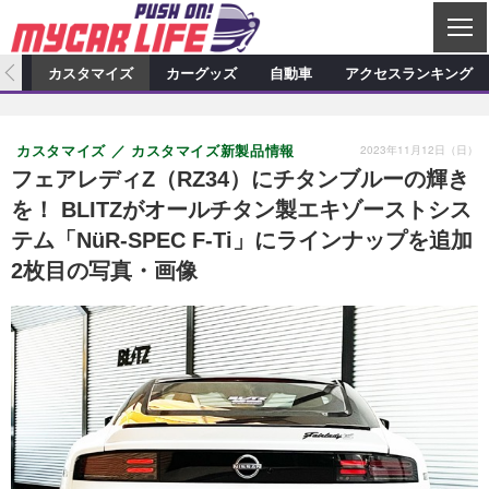
C
L
O
ィオ
カスタマイズ
カーグッズ
自動車
アクセスランキング
S
カーオーディオ
E
特集記事
新製品情報
カスタマイズ
2023年11月12日（日）
カスタマイズ
カスタマイズ新製品情報
プロショップ検索
ショップ訪問記
カスタマイズ特集記事
カスタマイズ新製品情報
カーグッズ
フェアレディZ（RZ34）にチタンブルーの輝き
を！ BLITZがオールチタン製エキゾーストシス
カーオーディオニュース
デモカー製作記
カスタマイズニュース
カーグッズ特集記事
カーグッズ新製品情報
自動車
テム「NüR-SPEC F-Ti」にラインナップを追加
その他
カーグッズニュース
ニュース
試乗記
アクセスランキング
2枚目の写真・画像
スクープ