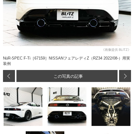
《画像提供 BLITZ》
NüR-SPEC F-Ti［67159］NISSANフェアレディZ（RZ34 2022/08-）用実
装例
この写真の記事