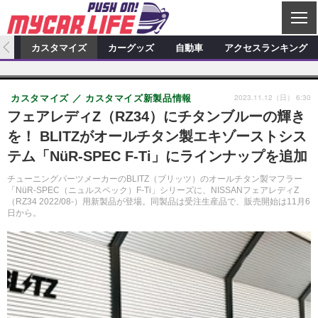
C
L
O
ィオ
カスタマイズ
カーグッズ
自動車
アクセスランキング
S
カーオーディオ
E
特集記事
新製品情報
カスタマイズ
2023.11.12（日） 6:30
カスタマイズ
カスタマイズ新製品情報
プロショップ検索
ショップ訪問記
カスタマイズ特集記事
カスタマイズ新製品情報
カーグッズ
フェアレディZ（RZ34）にチタンブルーの輝き
を！ BLITZがオールチタン製エキゾーストシス
カーオーディオニュース
デモカー製作記
カスタマイズニュース
カーグッズ特集記事
カーグッズ新製品情報
自動車
テム「NüR-SPEC F-Ti」にラインナップを追加
その他
カーグッズニュース
ニュース
試乗記
アクセスランキング
チューニングパーツメーカーのBLITZ（ブリッツ）のオールチタン製マフラー
「NüR-SPEC（ニュルスペック）F-Ti」シリーズに、NISSANフェアレディZ
スクープ
（RZ34 2022/08-）用新製品が登場。同製品は受注生産品で、販売開始は11月6
日から。