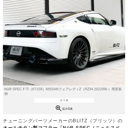
NüR-SPEC F-Ti［67159］NISSANフェアレディZ（RZ34 2022/08-）用実装
例
全 5 枚
拡大写真
チューニングパーツメーカーのBLITZ（ブリッツ）の
オールチタン製マフラー「NüR-SPEC（ニュルスペ