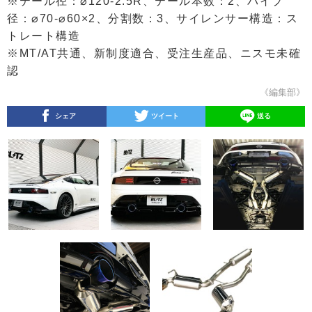
※テール径：⌀120-2.5R、テール本数：2、パイプ
径：⌀70-⌀60×2、分割数：3、サイレンサー構造：ス
トレート構造
※MT/AT共通、新制度適合、受注生産品、ニスモ未確
認
《編集部》
シェア
ツイート
送る