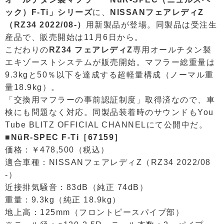
ック）F-Ti」シリーズ
に、
NISSANフェアレディZ
（RZ34 2022/08-）
用新製品が登場。同製品は受注生
産品で、販売開始は11月6日から。
こだわりの
RZ34 フェアレディZ
専用オールチタン製
エキゾーストシステムが販売開始。マフラー総重量は
9.3kgと50％以下を達成する超軽量構成（ノーマル重
量18.9kg）。
「交換用マフラーの事前認証制度」取得済なので、車
検にも問題なく対応。同製品装着時のサウンドもYou
Tube BLITZ OFFICIAL CHANNELにて公開中だ。
■NüR-SPEC F-Ti［67159］
価格：￥478,500（税込）
適合車種：NISSANフェアレディZ（RZ34 2022/08
-）
近接排気騒音：83dB（純正 74dB）
重量：9.3kg（純正 18.9kg）
地上高：125mm（フロントピースパイプ部）