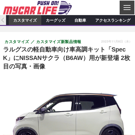
C
L
O
ィオ
カスタマイズ
カーグッズ
自動車
アクセスランキング
S
カーオーディオ
E
特集記事
新製品情報
カスタマイズ
2023年11月8日（水）
カスタマイズ
カスタマイズ新製品情報
プロショップ検索
ショップ訪問記
カスタマイズ特集記事
カスタマイズ新製品情報
カーグッズ
ラルグスの軽自動車向け車高調キット「Spec
K」にNISSANサクラ（B6AW）用が新登場 2枚
カーオーディオニュース
デモカー製作記
カスタマイズニュース
カーグッズ特集記事
カーグッズ新製品情報
自動車
目の写真・画像
その他
カーグッズニュース
ニュース
試乗記
アクセスランキング
スクープ