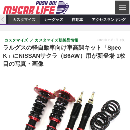
C
L
O
ィオ
カスタマイズ
カーグッズ
自動車
アクセスランキング
S
カーオーディオ
E
特集記事
新製品情報
カスタマイズ
2023年11月8日（水）
カスタマイズ
カスタマイズ新製品情報
プロショップ検索
ショップ訪問記
カスタマイズ特集記事
カスタマイズ新製品情報
カーグッズ
ラルグスの軽自動車向け車高調キット「Spec
K」にNISSANサクラ（B6AW）用が新登場 1枚
カーオーディオニュース
デモカー製作記
カスタマイズニュース
カーグッズ特集記事
カーグッズ新製品情報
自動車
目の写真・画像
その他
カーグッズニュース
ニュース
試乗記
アクセスランキング
スクープ