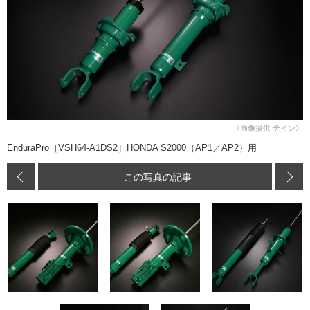
《画像提供 テイン》
EnduraPro［VSH64-A1DS2］HONDA S2000（AP1／AP2）用
この写真の記事