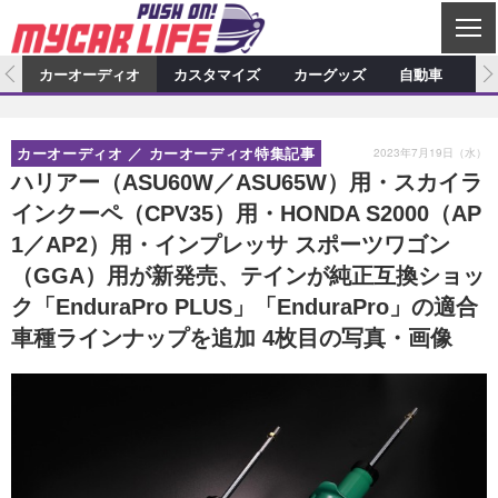
C
L
O
ム
カーオーディオ
カスタマイズ
カーグッズ
自動車
ア
S
カーオーディオ
E
特集記事
新製品情報
カスタマイズ
2023年7月19日（水）
カーオーディオ
カーオーディオ特集記事
プロショップ検索
ショップ訪問記
カスタマイズ特集記事
カスタマイズ新製品情報
カーグッズ
ハリアー（ASU60W／ASU65W）用・スカイラ
インクーペ（CPV35）用・HONDA S2000（AP
カーオーディオニュース
デモカー製作記
カスタマイズニュース
カーグッズ特集記事
カーグッズ新製品情報
自動車
1／AP2）用・インプレッサ スポーツワゴン
その他
カーグッズニュース
ニュース
試乗記
アクセスランキング
（GGA）用が新発売、テインが純正互換ショッ
ク「EnduraPro PLUS」「EnduraPro」の適合
スクープ
車種ラインナップを追加 4枚目の写真・画像