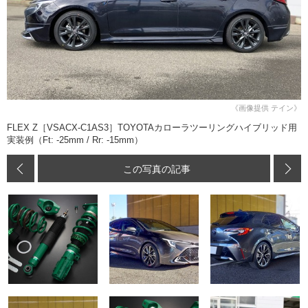
《画像提供 テイン》
FLEX Z［VSACX-C1AS3］TOYOTAカローラツーリングハイブリッド用
実装例（Ft: -25mm / Rr: -15mm）
この写真の記事