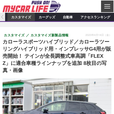
C
L
O
ィオ
カスタマイズ
カーグッズ
自動車
アクセスランキング
S
カーオーディオ
E
特集記事
新製品情報
カスタマイズ
2023年4月14日（金）
カスタマイズ
カスタマイズ新製品情報
プロショップ検索
ショップ訪問記
カスタマイズ特集記事
カスタマイズ新製品情報
カーグッズ
カローラスポーツハイブリッド／カローラツー
リングハイブリッド用・インプレッサG4用が販
カーオーディオニュース
デモカー製作記
カスタマイズニュース
カーグッズ特集記事
カーグッズ新製品情報
自動車
売開始！ テインが全長調整式車高調「FLEX
その他
カーグッズニュース
ニュース
試乗記
アクセスランキング
Z」に適合車種ラインナップを追加 8枚目の写
真・画像
スクープ