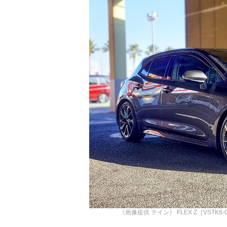
《画像提供 テイン》
FLEX Z［VST