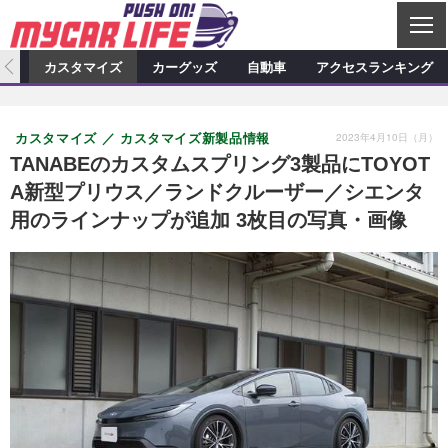
C
L
O
ィオ
カスタマイズ
カーグッズ
自動車
アクセスランキング
S
カーオーディオ
E
特集記事
新製品情報
カスタマイズ
2023年4月10日（月）
カスタマイズ
カスタマイズ新製品情報
プロショップ検索
ショップ訪問記
カスタマイズ特集記事
カスタマイズ新製品情報
カーグッズ
TANABEのカスタムスプリング3製品にTOYOT
A新型プリウス／ランドクルーザー／シエンタ
カーオーディオニュース
デモカー製作記
カスタマイズニュース
カーグッズ特集記事
カーグッズ新製品情報
自動車
用のラインナップが追加 3枚目の写真・画像
その他
カーグッズニュース
ニュース
試乗記
アクセスランキング
スクープ