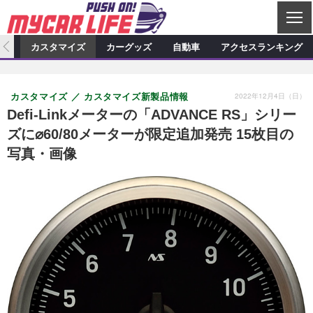
C
L
O
ィオ
カスタマイズ
カーグッズ
自動車
アクセスランキング
S
カーオーディオ
E
特集記事
新製品情報
カスタマイズ
2022年12月4日（日）
カスタマイズ
カスタマイズ新製品情報
プロショップ検索
ショップ訪問記
カスタマイズ特集記事
カスタマイズ新製品情報
カーグッズ
Defi-Linkメーターの「ADVANCE RS」シリー
ズに⌀60/80メーターが限定追加発売 15枚目の
カーオーディオニュース
デモカー製作記
カスタマイズニュース
カーグッズ特集記事
カーグッズ新製品情報
自動車
写真・画像
その他
カーグッズニュース
ニュース
試乗記
アクセスランキング
スクープ