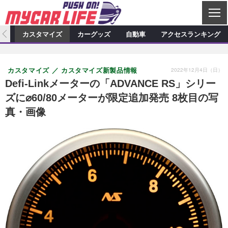
C
L
O
ィオ
カスタマイズ
カーグッズ
自動車
アクセスランキング
S
カーオーディオ
E
特集記事
新製品情報
カスタマイズ
2022年12月4日（日）
カスタマイズ
カスタマイズ新製品情報
プロショップ検索
ショップ訪問記
カスタマイズ特集記事
カスタマイズ新製品情報
カーグッズ
Defi-Linkメーターの「ADVANCE RS」シリー
ズに⌀60/80メーターが限定追加発売 8枚目の写
カーオーディオニュース
デモカー製作記
カスタマイズニュース
カーグッズ特集記事
カーグッズ新製品情報
自動車
真・画像
その他
カーグッズニュース
ニュース
試乗記
アクセスランキング
スクープ