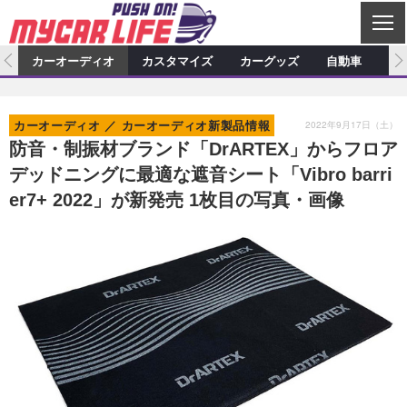
C
L
O
ム
カーオーディオ
カスタマイズ
カーグッズ
自動車
ア
S
カーオーディオ
E
特集記事
新製品情報
カスタマイズ
2022年9月17日（土）
カーオーディオ
カーオーディオ新製品情報
プロショップ検索
ショップ訪問記
カスタマイズ特集記事
カスタマイズ新製品情報
カーグッズ
防音・制振材ブランド「DrARTEX」からフロア
デッドニングに最適な遮音シート「Vibro barri
カーオーディオニュース
デモカー製作記
カスタマイズニュース
カーグッズ特集記事
カーグッズ新製品情報
自動車
er7+ 2022」が新発売 1枚目の写真・画像
その他
カーグッズニュース
ニュース
試乗記
アクセスランキング
スクープ