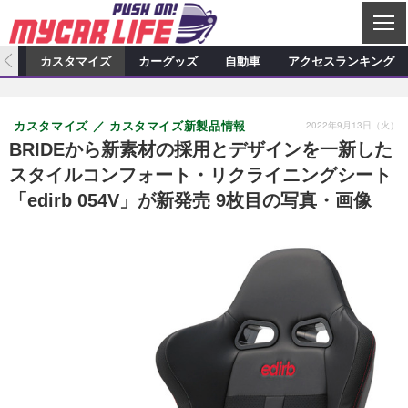
C
L
O
ィオ
カスタマイズ
カーグッズ
自動車
アクセスランキング
S
カーオーディオ
E
特集記事
新製品情報
カスタマイズ
2022年9月13日（火）
カスタマイズ
カスタマイズ新製品情報
プロショップ検索
ショップ訪問記
カスタマイズ特集記事
カスタマイズ新製品情報
カーグッズ
BRIDEから新素材の採用とデザインを一新した
スタイルコンフォート・リクライニングシート
カーオーディオニュース
デモカー製作記
カスタマイズニュース
カーグッズ特集記事
カーグッズ新製品情報
自動車
「edirb 054V」が新発売 9枚目の写真・画像
その他
カーグッズニュース
ニュース
試乗記
アクセスランキング
スクープ