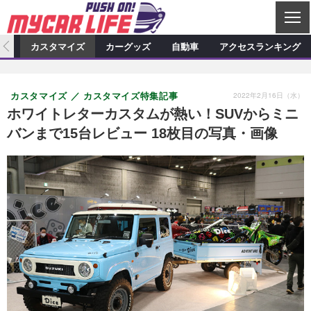
C
L
O
ィオ
カスタマイズ
カーグッズ
自動車
アクセスランキング
S
カーオーディオ
E
特集記事
新製品情報
カスタマイズ
2022年2月16日（水）
カスタマイズ
カスタマイズ特集記事
プロショップ検索
ショップ訪問記
カスタマイズ特集記事
カスタマイズ新製品情報
カーグッズ
ホワイトレターカスタムが熱い！SUVからミニ
バンまで15台レビュー 18枚目の写真・画像
カーオーディオニュース
デモカー製作記
カスタマイズニュース
カーグッズ特集記事
カーグッズ新製品情報
自動車
その他
カーグッズニュース
ニュース
試乗記
アクセスランキング
スクープ