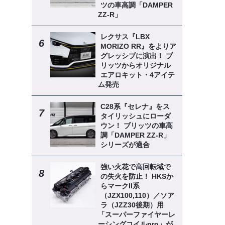
ツの車高調「DAMPER
ZZ-R」
レクサス『LBX
MORIZO RR』をよりア
グレッシブに演出！ ブ
リッツからオリジナル
エアロキット・4アイテ
ム発売
C28系『セレナ』をス
タイリッシュにローダ
ウン！ ブリッツの車高
調「DAMPER ZZ-R」
シリーズが適合
強い火花で高回転域で
の失火を防止！ HKSか
らマークII系
（JZX100,110）／ソア
ラ（JZZ30後期）用
「スーパーファイヤーレ
ーシングコイルpro」が