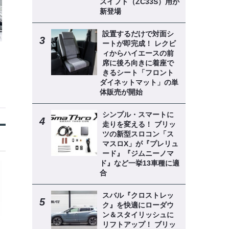
スイフト（ZC33S）用が
新登場
設置するだけで対面シ
ートが即完成！ レクビ
ィからハイエースの前
席に後ろ向きに着座で
きるシート「フロント
ダイネットマット」の単
体販売が開始
シンプル・スマートに
走りを変える！ ブリッ
ツの新型スロコン「ス
マスロX」が『プレリュ
ード』『ジムニーノマ
ド』など一挙13車種に適
合
スバル『クロストレッ
ク』を快適にローダウ
ン＆スタイリッシュに
リフトアップ！ ブリッ