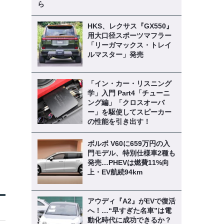
ら
HKS、レクサス『GX550』
用大口径スポーツマフラー
「リーガマックス・トレイ
ルマスター」発売
「イン・カー・リスニング
学」入門 Part4「チューニ
ング編」「クロスオーバ
ー」を駆使してスピーカー
の性能を引き出す！
ボルボ V60に659万円の入
門モデル、特別仕様車2種も
発売…PHEVは燃費11%向
上・EV航続94km
アウディ『A2』がEVで復活
へ！…“早すぎた名車”は電
動化時代に成功できるか？