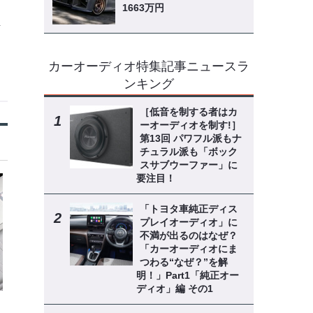
1663万円
解
カーオーディオ特集記事ニュースラ
ンキング
［低音を制する者はカ
ーオーディオを制す!］
第13回 パワフル派もナ
チュラル派も「ボック
スサブウーファー」に
要注目！
「トヨタ車純正ディス
プレイオーディオ」に
不満が出るのはなぜ？
「カーオーディオにま
つわる“なぜ？”を解
明！」Part1「純正オー
ディオ」編 その1