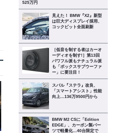
525万円
見えた！ BMW『X2』新型
は巨大ディスプレイ採用、
コックピット全面刷新
［低音を制する者はカーオ
ーディオを制す!］第13回
パワフル派もナチュラル派
も「ボックスサブウーファ
ー」に要注目！
スバル『ステラ』改良、
「スマートアシスト」性能
向上…136万9500円から
BMW M2 CSに「Edition
EDGE」、カーボン製パー
ツで軽量化…40台限定で