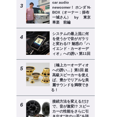
ロ
car audio
newcomer！ ホンダ N-
BOX（オーナー：掛布
一城さん） by 東京
車楽 前編
システムの最上流に何
を使うかで音がガラリ
と変わる!? 魅惑の「ハ
イエンド・カーオーデ
ィオ」への誘い 第11回
［極上カーオーディオ
への誘い…］第1回 超
高級スピーカーを使え
ば、豊かでリアルな美
麗サウンドを満喫でき
る！
接続方法を変えるだけ
で、音が激変!? スピー
カーの性能をさらに引
き出す“次の一手”を詳