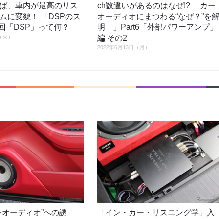
ば、車内が最高のリス
ch数違いがあるのはなぜ!? 「カー
ムに変貌！ 「DSPのス
オーディオにまつわる“なぜ？”を
1回「DSP」って何？
明！」Part6「外部パワーアンプ」
日（火）
編 その2
2022年6月13日（月）
ーオーディオ”への誘
「イン・カー・リスニング学」入