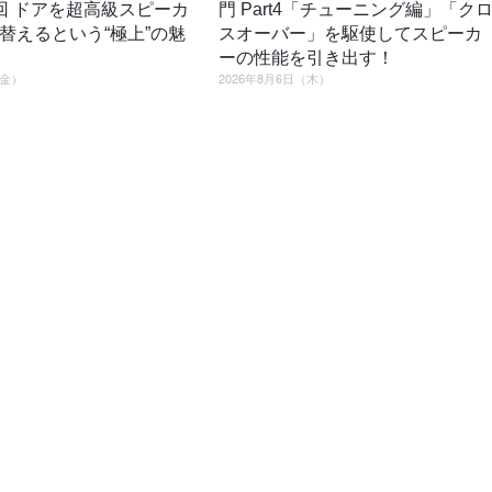
回 ドアを超高級スピーカ
門 Part4「チューニング編」「ク
替えるという“極上”の魅
スオーバー」を駆使してスピーカ
ーの性能を引き出す！
（金）
2026年8月6日（木）