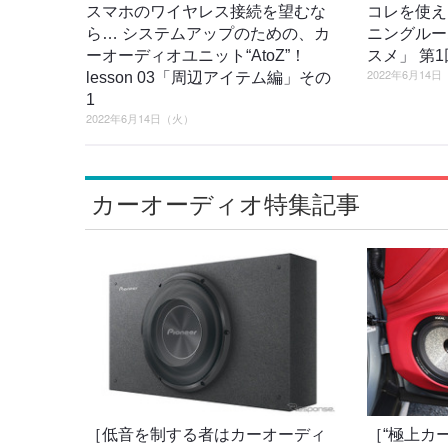
スマホのワイヤレス接続を望むな
コレを使え
ら… システムアップのための、カ
ニングルー
ーオーディオユニット“AtoZ”！
スメ」 第
2022年6月14
lesson 03「周辺アイテム編」その
1
2022年6月14日（火）
カーオーディオ特集記事
［低音を制する者はカーオーディ
［“極上カ