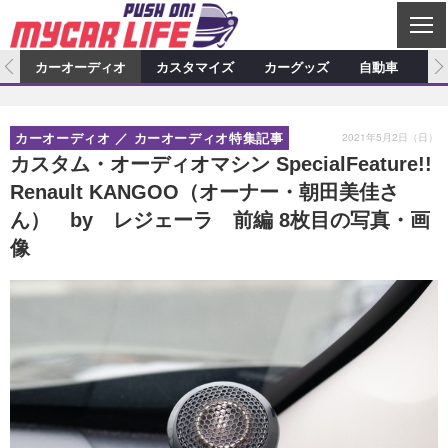
C
L
O
ム
カーオーディオ
カスタマイズ
カーグッズ
自動車
ア
S
カーオーディオ
E
特集記事
新製品情報
カスタマイズ
2021年5月2日（日）
カーオーディオ
カーオーディオ特集記事
プロショップ検索
ショップ訪問記
カスタマイズ特集記事
カスタマイズ新製品情報
カーグッズ
カスタム・オーディオマシン SpecialFeature!!
Renault KANGOO（オーナー・朝田美佳さ
カーオーディオニュース
デモカー製作記
カスタマイズニュース
カーグッズ特集記事
カーグッズ新製品情報
自動車
ん） by レジェーラ 前編 8枚目の写真・画
その他
カーグッズニュース
ニュース
試乗記
アクセスランキング
像
スクープ