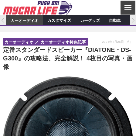
C
L
O
ム
カーオーディオ
カスタマイズ
カーグッズ
自動車
ア
S
カーオーディオ
E
特集記事
新製品情報
カスタマイズ
2021年1月26日（火）
カーオーディオ
カーオーディオ特集記事
プロショップ検索
ショップ訪問記
カスタマイズ特集記事
カスタマイズ新製品情報
カーグッズ
定番スタンダードスピーカー『DIATONE・DS-
G300』の攻略法、完全解説！ 4枚目の写真・画
カーオーディオニュース
デモカー製作記
カスタマイズニュース
カーグッズ特集記事
カーグッズ新製品情報
自動車
像
その他
カーグッズニュース
ニュース
試乗記
アクセスランキング
スクープ