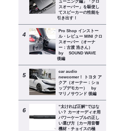
ューニング編」「クロ
スオーバー」を駆使し
てスピーカーの性能を
引き出す！
Pro Shop インストー
ル・レビュー MINI クロ
スオーバー（オーナ
ー：古渡 浩さん）
by SOUND WAVE
後編
car audio
newcomer！ トヨタ ア
クア（オーナー：ショ
ップデモカー） by
マリノサウンド 後編
“太ければ正解”ではな
い？ カーオーディオ用
パワーケーブルの正し
い選び方［カー用音響
機材・チョイスの極