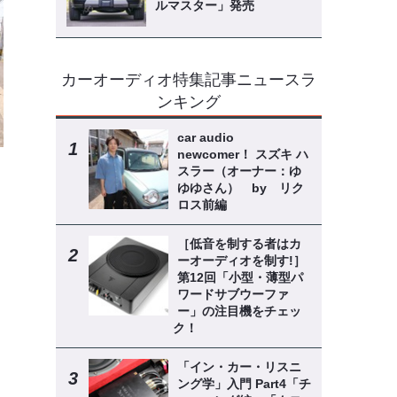
ルマスター」発売
カーオーディオ特集記事ニュースラ
ンキング
car audio
newcomer！ スズキ ハ
スラー（オーナー：ゆ
ゆゆさん） by リク
ロス前編
［低音を制する者はカ
ーオーディオを制す!］
第12回「小型・薄型パ
ワードサブウーファ
ー」の注目機をチェッ
ク！
「イン・カー・リスニ
ング学」入門 Part4「チ