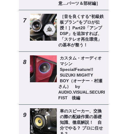
意…パーツ＆部材編］
［音を良くする“初級鉄
板プラン”をプロが伝
授！］Part20「アンプ
DSP」を追加すれば、
「ステレオ再生環境」
の基本が整う！
カスタム・オーディオ
マシン
SpecialFeature!!
SUZUKI MIGHTY
BOY（オーナー・村瀬
さん） by
AUDIO.VISUAL.SECURITY
FIST 後編
車のスピーカー、交換
の際の配線作業の基礎
知識、徹底解説！ 自
分でやる？ プロに任せ
る？