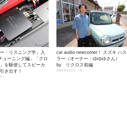
ー・リスニング学」入
car audio newcomer！ スズキ ハス
4「チューニング編」「クロ
ラー（オーナー：ゆゆゆさん）
」を駆使してスピーカ
by リクロス前編
2026年8月5日（水）
引き出す！
（木）