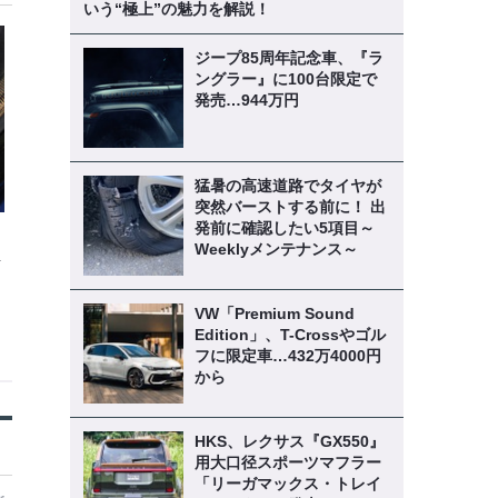
いう“極上”の魅力を解説！
ジープ85周年記念車、『ラ
ングラー』に100台限定で
発売…944万円
猛暑の高速道路でタイヤが
突然バーストする前に！ 出
発前に確認したい5項目～
Weeklyメンテナンス～
解
VW「Premium Sound
Edition」、T-Crossやゴル
フに限定車…432万4000円
から
HKS、レクサス『GX550』
用大口径スポーツマフラー
「リーガマックス・トレイ