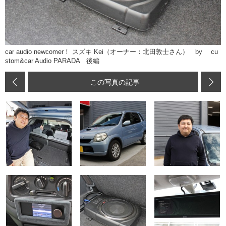
car audio newcomer！ スズキ Kei（オーナー：北田敦士さん） by cu
stom&car Audio PARADA 後編
この写真の記事