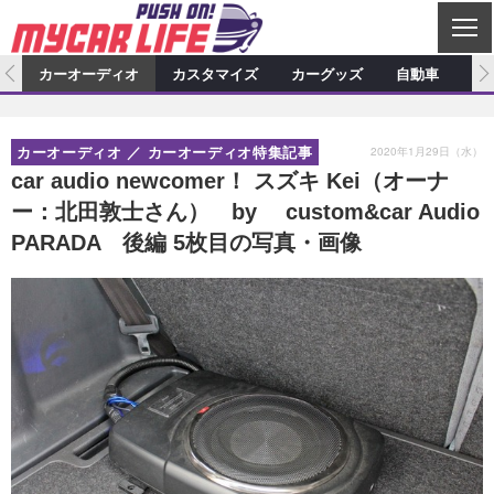
C
L
O
ム
カーオーディオ
カスタマイズ
カーグッズ
自動車
ア
S
カーオーディオ
E
特集記事
新製品情報
カスタマイズ
2020年1月29日（水）
カーオーディオ
カーオーディオ特集記事
プロショップ検索
ショップ訪問記
カスタマイズ特集記事
カスタマイズ新製品情報
カーグッズ
car audio newcomer！ スズキ Kei（オーナ
ー：北田敦士さん） by custom&car Audio
カーオーディオニュース
デモカー製作記
カスタマイズニュース
カーグッズ特集記事
カーグッズ新製品情報
自動車
PARADA 後編 5枚目の写真・画像
その他
カーグッズニュース
ニュース
試乗記
アクセスランキング
スクープ