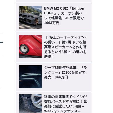
BMW M2 CSに「Edition
EDGE」、カーボン製パー
ツで軽量化…40台限定で
1663万円
［“極上カーオーディオ”へ
の誘い…］第2回 ドアを超
高級スピーカーへと作り替
えるという“極上”の魅力を
解説！
ジープ85周年記念車、『ラ
ングラー』に100台限定で
発売…944万円
猛暑の高速道路でタイヤが
突然バーストする前に！ 出
発前に確認したい5項目～
Weeklyメンテナンス～