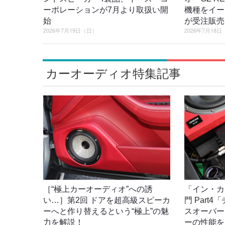
ーポレーションが7月より取扱い開
機種をイー
始
が受注販売
2026年7月19日（日）
2026年7月18
カーオーディオ特集記事
［“極上カーオーディオ”への誘
「イン・カ
い…］第2回 ドアを超高級スピーカ
門 Part
ーへと作り替えるという“極上”の魅
スオーバー
力を解説！
ーの性能を