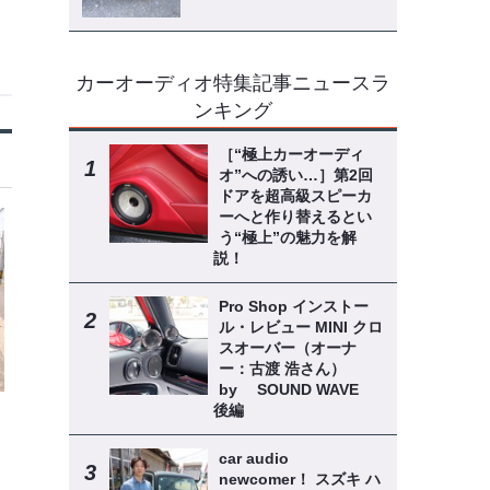
カーオーディオ特集記事ニュースラ
ンキング
［“極上カーオーディ
オ”への誘い…］第2回
ドアを超高級スピーカ
ーへと作り替えるとい
う“極上”の魅力を解
説！
Pro Shop インストー
ル・レビュー MINI クロ
スオーバー（オーナ
ー：古渡 浩さん）
by SOUND WAVE
後編
car audio
newcomer！ スズキ ハ