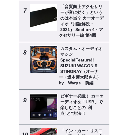
「音質向上アクセサリ
ーが音に効く」という
のは本当？ カーオーデ
ィオ『用語解説・
2021』 Section 4・ア
クセサリー編 第4回
カスタム・オーディオ
マシン
SpecialFeature!!
SUZUKI WAGON R
STINGRAY（オーナ
ー・坂本蓮太郎さん）
by Warps 前編
ビギナー必読！ カーオ
ーディオを「USB」で
楽しむことの“利
点”と“方法”!
「イン・カー・リスニ