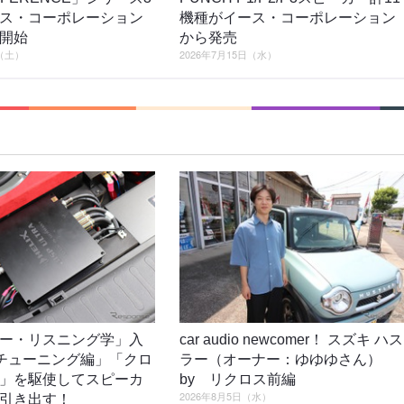
ス・コーポレーション
機種がイース・コーポレーション
開始
から発売
日（土）
2026年7月15日（水）
ー・リスニング学」入
car audio newcomer！ スズキ ハス
4「チューニング編」「クロ
ラー（オーナー：ゆゆゆさん）
」を駆使してスピーカ
by リクロス前編
2026年8月5日（水）
引き出す！