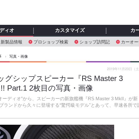
ディオ
カスタマイズ
カ
新製品情報
プロショップ検索
ショップ訪問記
カーオー
事
›
写真・画像
2019年11月23日（
ッグシップスピーカー『RS Master 3
 Part.1 2枚目の写真・画像
ィオ”から、スピーカーの新旗艦機『RS Master 3 MkII』が新
ブランドから久々に登場する“驚愕級モデル"とあって、早速各所で