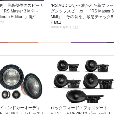
IO史上最高傑作のスピーカ
“RS AUDIO”から放たれた新フラッ
 Master 3 MKII -
グシップスピーカー『RS Master 3
atinum Edition-」誕生
MkII』。その音を、緊急チェック!!
（水）
Part.2
2019年11月30日（土）
イエンドカーオーディ
ロックフォード・フォズゲート
EFERENCE」シリーズ3
PUNCH P1/P2/P3スピーカー計11