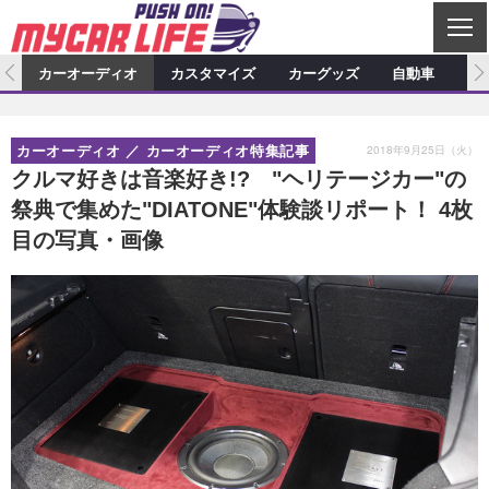
C
L
O
ム
カーオーディオ
カスタマイズ
カーグッズ
自動車
ア
S
カーオーディオ
E
特集記事
新製品情報
カスタマイズ
2018年9月25日（火）
カーオーディオ
カーオーディオ特集記事
プロショップ検索
ショップ訪問記
カスタマイズ特集記事
カスタマイズ新製品情報
カーグッズ
クルマ好きは音楽好き!? "ヘリテージカー"の
祭典で集めた"DIATONE"体験談リポート！ 4枚
カーオーディオニュース
デモカー製作記
カスタマイズニュース
カーグッズ特集記事
カーグッズ新製品情報
自動車
目の写真・画像
その他
カーグッズニュース
ニュース
試乗記
アクセスランキング
スクープ