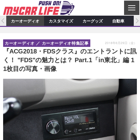
C
L
O
ム
カーオーディオ
カスタマイズ
カーグッズ
自動車
ア
S
カーオーディオ
E
特集記事
新製品情報
カスタマイズ
2018年6月29日（金）
カーオーディオ
カーオーディオ特集記事
プロショップ検索
ショップ訪問記
カスタマイズ特集記事
カスタマイズ新製品情報
カーグッズ
『ACG2018・FDSクラス』のエントラントに訊
く！ "FDS"の魅力とは？ Part.1「in東北」編 1
カーオーディオニュース
デモカー製作記
カスタマイズニュース
カーグッズ特集記事
カーグッズ新製品情報
自動車
1枚目の写真・画像
その他
カーグッズニュース
ニュース
試乗記
アクセスランキング
スクープ