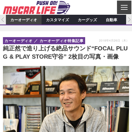
C
L
O
ム
カーオーディオ
カスタマイズ
カーグッズ
自動車
ア
S
カーオーディオ
E
特集記事
新製品情報
カスタマイズ
2018年4月26日（木）
カーオーディオ
カーオーディオ特集記事
プロショップ検索
ショップ訪問記
カスタマイズ特集記事
カスタマイズ新製品情報
カーグッズ
純正然で造り上げる絶品サウンド“FOCAL PLU
G & PLAY STORE守谷” 2枚目の写真・画像
カーオーディオニュース
デモカー製作記
カスタマイズニュース
カーグッズ特集記事
カーグッズ新製品情報
自動車
その他
カーグッズニュース
ニュース
試乗記
アクセスランキング
スクープ