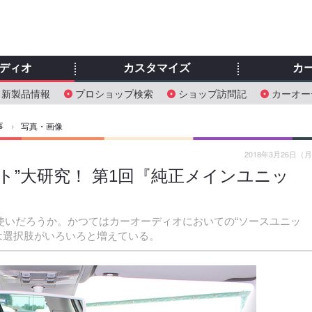
ディオ
カスタマイズ
カ
新製品情報
プロショップ検索
ショップ訪問記
カーオー
事
›
写真・画像
2018年3月26日（
ト”大研究！ 第1回『純正メインユニッ
使いだろうか。かつてはカーオーディオにおいての“ソースユニッ
近は選択肢がいろいろと増えている。