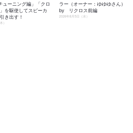
4「チューニング編」「クロ
ラー（オーナー：ゆゆゆさん）
」を駆使してスピーカ
by リクロス前編
2026年8月5日（水）
引き出す！
（木）