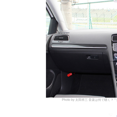
Photo by 太田祥三
音楽は何で聴く？ 