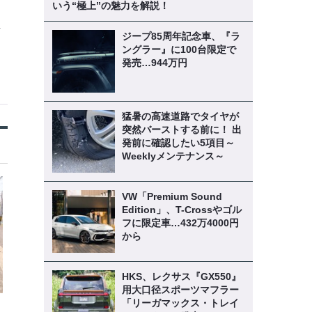
いう“極上”の魅力を解説！
解
ジープ85周年記念車、『ラ
ングラー』に100台限定で
発売…944万円
猛暑の高速道路でタイヤが
突然バーストする前に！ 出
発前に確認したい5項目～
Weeklyメンテナンス～
VW「Premium Sound
Edition」、T-Crossやゴル
フに限定車…432万4000円
から
HKS、レクサス『GX550』
用大口径スポーツマフラー
「リーガマックス・トレイ