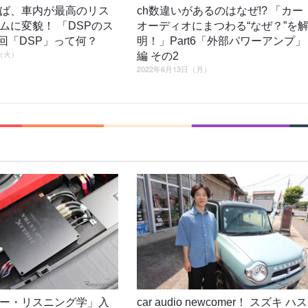
ば、車内が最高のリス
ch数違いがあるのはなぜ!? 「カー
ムに変貌！ 「DSPのス
オーディオにまつわる“なぜ？”を
1回「DSP」って何？
明！」Part6「外部パワーアンプ」
日（火）
編 その2
2022年6月13日（月）
ー・リスニング学」入
car audio newcomer！ スズキ ハス