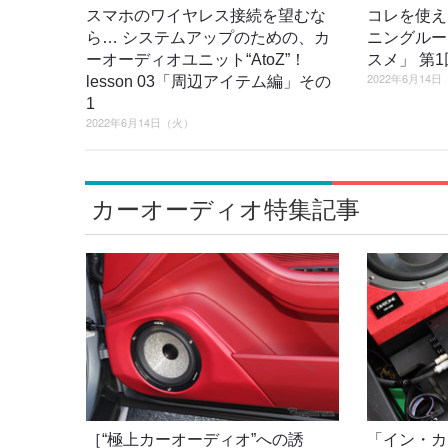
スマホのワイヤレス接続を望むな
コレを使え
ら… システムアップのための、カ
ニングルー
ーオーディオユニット“AtoZ”！
スメ」 第
2022年6月14
lesson 03「周辺アイテム編」その
1
2022年6月14日（火）
カーオーディオ特集記事
［“極上カーオーディオ”への誘
「イン・カ