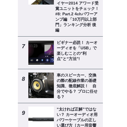
イヤー2014 アワード受
賞ユニットをチェック！
#8: Part.2 4chパワーア
ンプ編 「10万円以上部
門」ランキング分析 後
編
ビギナー必読！ カーオ
ーディオを「USB」で
楽しむことの“利
点”と“方法”!
車のスピーカー、交換
の際の配線作業の基礎
知識、徹底解説！ 自
分でやる？ プロに任せ
る？
“太ければ正解”ではな
い？ カーオーディオ用
パワーケーブルの正し
い選び方［カー用音響