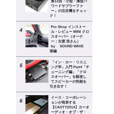
第12回「小型・薄型パ
ワードサブウーファ
ー」の注目機をチェッ
ク！
Pro Shop インストー
ル・レビュー MINI クロ
スオーバー（オーナ
ー：古渡 浩さん）
by SOUND WAVE
後編
「イン・カー・リスニ
ング学」入門 Part4「チ
ューニング編」「クロ
スオーバー」を駆使し
てスピーカーの性能を
引き出す！
イース・コーポレーシ
ョンが発表する
【CAOTY2014】カーオ
ーディオ・オブ・ザ・