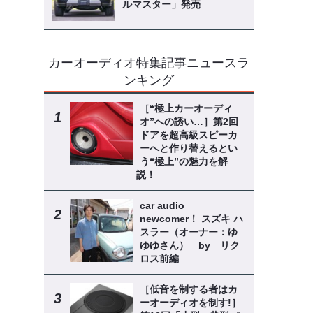
ルマスター」発売
カーオーディオ特集記事ニュースラ
ンキング
［“極上カーオーディ
オ”への誘い…］第2回
ドアを超高級スピーカ
ーへと作り替えるとい
う“極上”の魅力を解
説！
car audio
newcomer！ スズキ ハ
スラー（オーナー：ゆ
ゆゆさん） by リク
ロス前編
［低音を制する者はカ
ーオーディオを制す!］