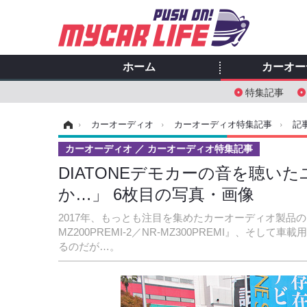
ホーム
カーオー
特集記事
ホーム
›
カーオーディオ
›
カーオーディオ特集記事
›
記
カーオーディオ
カーオーディオ特集記事
DIATONEデモカーの音を聴い
か…」 6枚目の写真・画像
2017年、もっとも注目を集めたカーオーディオ製品のうち
MZ200PREMI-2／NR-MZ300PREMI』、そ
るのだが…。