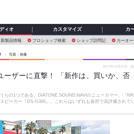
ディオ
カスタマイズ
カ
新製品情報
プロショップ検索
ショップ訪問記
カーオー
事
›
写真・画像
2017年12月21日（
たユーザーに直撃！ 「新作は、買いか、否
の1つである、DIATONE SOUND.NAVIのニューカマー、『NR
して車載用スピーカー『DS-G300』。これらはいずれも各所で高評価されて