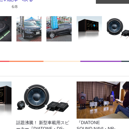
6/8
話題沸騰！ 新型車載用スピ
『DIATONE
ーカー『DIATONE・DS-
SOUND.NAVI・NR-