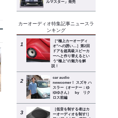
ルマスター」発売
カーオーディオ特集記事ニュースラ
ンキング
［“極上カーオーディ
オ”への誘い…］第2回
ドアを超高級スピーカ
ーへと作り替えるとい
う“極上”の魅力を解
説！
car audio
newcomer！ スズキ ハ
スラー（オーナー：ゆ
ゆゆさん） by リク
ロス前編
［低音を制する者はカ
ーオーディオを制す!］