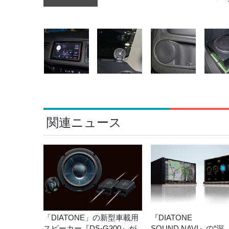
関連ニュース
「DIATONE」の新型車載用
『DIATONE
スピーカー『DS-G300』が
SOUND.NAVI』の“深