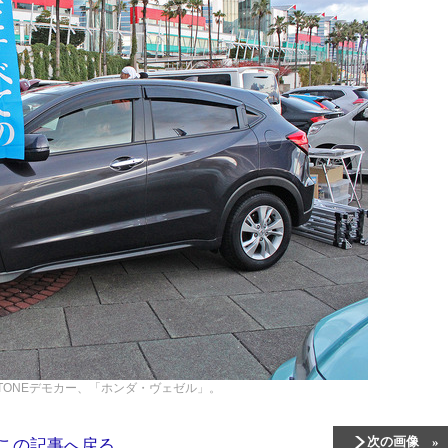
ATONEデモカー、「ホンダ・ヴェゼル」。
次の画像
この記事へ戻る