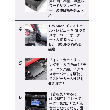
第12回「小型・薄型パ
ワードサブウーファ
ー」の注目機をチェッ
ク！
Pro Shop インストー
ル・レビュー MINI クロ
スオーバー（オーナ
ー：古渡 浩さん）
by SOUND WAVE
後編
「イン・カー・リスニ
ング学」入門 Part4「チ
ューニング編」「クロ
スオーバー」を駆使し
てスピーカーの性能を
引き出す！
［音を良くするに
は“DSP”！ これって
何!?］第7回 とことん
音にこだわるなら、選