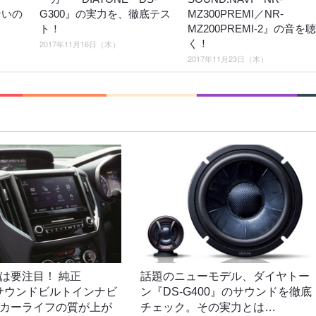
ないの
G300』の実力を、徹底テス
MZ300PREMI／NR-
ト！
MZ200PREMI-2』の音を聴
く！
2017年11月16日（木）
2017年11月23日（木）
は要注目！ 純正
話題のニューモデル、ダイヤトー
NEサウンドビルトインナビ
ン『DS-G400』のサウンドを徹底
カーライフの質が上が
チェック。その実力とは…