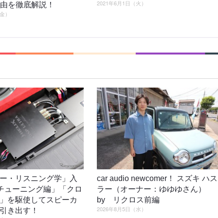
2021年6月1日（火）
の理由を徹底解説！
（金）
ー・リスニング学」入
car audio newcomer！ スズキ ハス
4「チューニング編」「クロ
ラー（オーナー：ゆゆゆさん）
」を駆使してスピーカ
by リクロス前編
2026年8月5日（水）
引き出す！