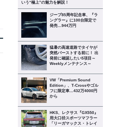
いう“極上”の魅力を解説！
ジープ85周年記念車、『ラ
ングラー』に100台限定で
発売…944万円
猛暑の高速道路でタイヤが
突然バーストする前に！ 出
発前に確認したい5項目～
Weeklyメンテナンス～
VW「Premium Sound
Edition」、T-Crossやゴル
フに限定車…432万4000円
から
HKS、レクサス『GX550』
用大口径スポーツマフラー
「リーガマックス・トレイ