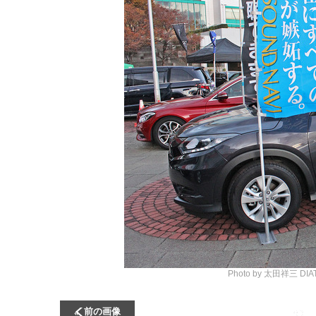
Photo by 太田祥三
DI
前の画像