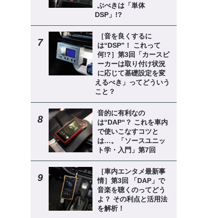
ぶべきは「単体
DSP」!?
［音を良くするに
は“DSP”！ これって
何!?］第3回「カースピ
ーカーは取り付け状況
に応じて基礎設定を変
えるべき」ってどういう
こと？
音的に有利なの
は“DAP“？ これを車内
で使いこなすコツと
は…。「ソースユニッ
ト学・入門」第7回
［車内エンタメ最新事
情］第3回 「DAP」で
音楽を聴くのってどう
よ？ その利点と活用法
を解析！