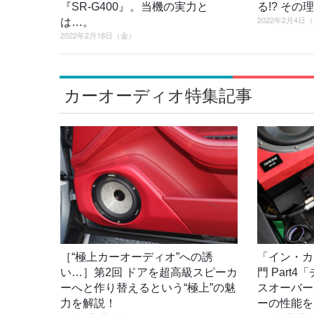
『SR-G400』。当機の実力と
る!? そ
2022年2月4日
は…。
2022年2月18日（金）
カーオーディオ特集記事
［“極上カーオーディオ”への誘
「イン・カ
い…］第2回 ドアを超高級スピーカ
門 Part
ーへと作り替えるという“極上”の魅
スオーバー
力を解説！
ーの性能を