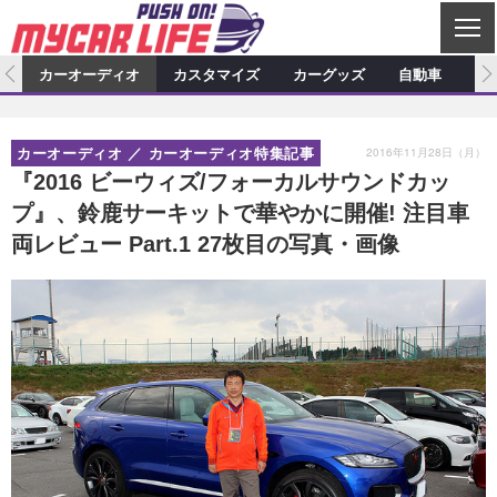
C
L
O
ム
カーオーディオ
カスタマイズ
カーグッズ
自動車
ア
S
カーオーディオ
E
特集記事
新製品情報
カスタマイズ
2016年11月28日（月）
カーオーディオ
カーオーディオ特集記事
プロショップ検索
ショップ訪問記
カスタマイズ特集記事
カスタマイズ新製品情報
カーグッズ
『2016 ビーウィズ/フォーカルサウンドカッ
プ』、鈴鹿サーキットで華やかに開催! 注目車
カーオーディオニュース
デモカー製作記
カスタマイズニュース
カーグッズ特集記事
カーグッズ新製品情報
自動車
両レビュー Part.1 27枚目の写真・画像
その他
カーグッズニュース
ニュース
試乗記
アクセスランキング
スクープ