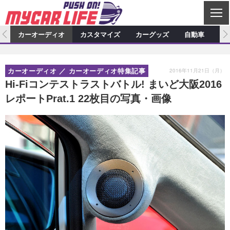
C
L
O
ム
カーオーディオ
カスタマイズ
カーグッズ
自動車
ア
S
カーオーディオ
E
特集記事
新製品情報
カスタマイズ
2016年11月21日（月）
カーオーディオ
カーオーディオ特集記事
プロショップ検索
ショップ訪問記
カスタマイズ特集記事
カスタマイズ新製品情報
カーグッズ
Hi-Fiコンテストラストバトル! まいど大阪2016
レポートPrat.1 22枚目の写真・画像
カーオーディオニュース
デモカー製作記
カスタマイズニュース
カーグッズ特集記事
カーグッズ新製品情報
自動車
その他
カーグッズニュース
ニュース
試乗記
アクセスランキング
スクープ