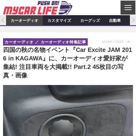
C
L
O
ム
カーオーディオ
カスタマイズ
カーグッズ
自動車
ア
S
カーオーディオ
E
特集記事
新製品情報
カスタマイズ
2016年11月3日（木）
カーオーディオ
カーオーディオ特集記事
プロショップ検索
ショップ訪問記
カスタマイズ特集記事
カスタマイズ新製品情報
カーグッズ
四国の秋の名物イベント『Car Excite JAM 201
6 in KAGAWA』に、カーオーディオ愛好家が
カーオーディオニュース
デモカー製作記
カスタマイズニュース
カーグッズ特集記事
カーグッズ新製品情報
自動車
集結! 注目車両を大掲載!! Part.2 45枚目の写
その他
カーグッズニュース
ニュース
試乗記
アクセスランキング
真・画像
スクープ