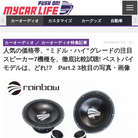
C
L
O
ム
カーオーディオ
カスタマイズ
カーグッズ
自動車
ア
S
カーオーディオ
E
特集記事
新製品情報
カスタマイズ
2016年8月15日（月）
カーオーディオ
カーオーディオ特集記事
プロショップ検索
ショップ訪問記
カスタマイズ特集記事
カスタマイズ新製品情報
カーグッズ
人気の価格帯、“ミドル・ハイ”グレードの注目
スピーカー7機種を、徹底比較試聴! ベストバイ
カーオーディオニュース
デモカー製作記
カスタマイズニュース
カーグッズ特集記事
カーグッズ新製品情報
自動車
モデルは、どれ!? Part.2 3枚目の写真・画像
その他
カーグッズニュース
ニュース
試乗記
アクセスランキング
スクープ