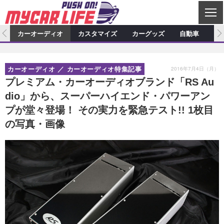
C
L
O
ム
カーオーディオ
カスタマイズ
カーグッズ
自動車
ア
S
カーオーディオ
E
特集記事
新製品情報
カスタマイズ
2016年7月4日（月）
カーオーディオ
カーオーディオ特集記事
プロショップ検索
ショップ訪問記
カスタマイズ特集記事
カスタマイズ新製品情報
カーグッズ
プレミアム・カーオーディオブランド「RS Au
dio」から、スーパーハイエンド・パワーアン
カーオーディオニュース
デモカー製作記
カスタマイズニュース
カーグッズ特集記事
カーグッズ新製品情報
自動車
プが堂々登場！ その実力を緊急テスト!! 1枚目
その他
カーグッズニュース
ニュース
試乗記
アクセスランキング
の写真・画像
スクープ