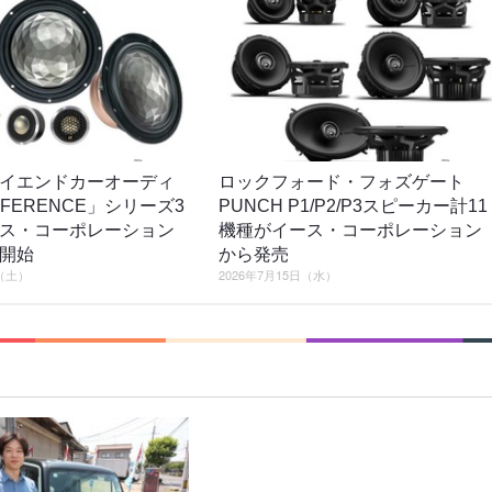
イエンドカーオーディ
ロックフォード・フォズゲート
EFERENCE」シリーズ3
PUNCH P1/P2/P3スピーカー計11
ス・コーポレーション
機種がイース・コーポレーション
開始
から発売
日（土）
2026年7月15日（水）