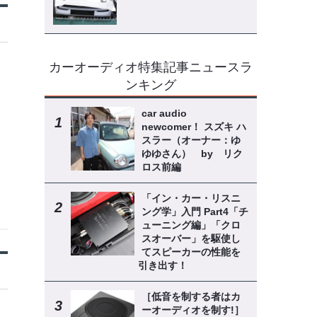
カーオーディオ特集記事ニュースラ
ンキング
car audio
newcomer！ スズキ ハ
スラー（オーナー：ゆ
ゆゆさん） by リク
ロス前編
「イン・カー・リスニ
ング学」入門 Part4「チ
ューニング編」「クロ
スオーバー」を駆使し
てスピーカーの性能を
引き出す！
［低音を制する者はカ
ーオーディオを制す!］