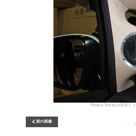
Photo & Text by 太田祥三
ト
前の画像