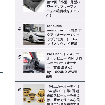
第12回「小型・薄型パ
ワードサブウーファ
ー」の注目機をチェッ
ク！
car audio
newcomer！ トヨタ ア
クア（オーナー：ショ
ップデモカー） by
マリノサウンド 後編
Pro Shop インストー
ル・レビュー MINI クロ
スオーバー（オーナ
ー：古渡 浩さん）
by SOUND WAVE
後編
［極上カーオーディオ
への誘い…］第1回 超
高級スピーカーを使え
ば、豊かでリアルな美
麗サウンドを満喫でき