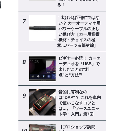
る！
“太ければ正解”ではな
い？ カーオーディオ用
パワーケーブルの正し
い選び方［カー用音響
機材・チョイスの極
意…パーツ＆部材編］
ビギナー必読！ カーオ
ーディオを「USB」で
楽しむことの“利
点”と“方法”!
音的に有利なの
は“DAP“？ これを車内
で使いこなすコツと
は…。「ソースユニッ
ト学・入門」第7回
【プロショップ訪問