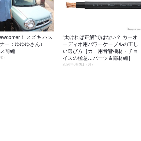
o newcomer！ スズキ ハス
“太ければ正解”ではない？ カーオ
ーナー：ゆゆゆさん）
ーディオ用パワーケーブルの正し
ロス前編
い選び方［カー用音響機材・チョ
（水）
イスの極意…パーツ＆部材編］
2026年8月3日（月）