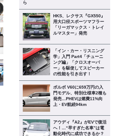
ら
HKS、レクサス『GX550』
用大口径スポーツマフラー
「リーガマックス・トレイ
ルマスター」発売
「イン・カー・リスニング
学」入門 Part4「チューニ
ング編」「クロスオーバ
ー」を駆使してスピーカー
の性能を引き出す！
ボルボ V60に659万円の入
門モデル、特別仕様車2種も
発売…PHEVは燃費11%向
上・EV航続94km
アウディ『A2』がEVで復活
へ！…“早すぎた名車”は電
動化時代に成功できるか？