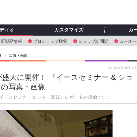
ディオ
カスタマイズ
カ
新製品情報
プロショップ検索
ショップ訪問記
カーオー
事
›
写真・画像
2016年3月15日（
盛大に開催！ 『イースセミナー & ショ
枚目の写真・画像
スセミナー & ショー2016』レポートの後編です。