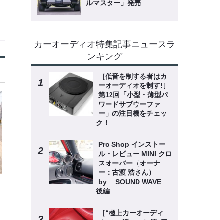
ルマスター」発売
カーオーディオ特集記事ニュースラ
ンキング
［低音を制する者はカ
ーオーディオを制す!］
第12回「小型・薄型パ
ワードサブウーファ
ー」の注目機をチェッ
ク！
Pro Shop インストー
ル・レビュー MINI クロ
スオーバー（オーナ
ー：古渡 浩さん）
by SOUND WAVE
後編
［“極上カーオーディ