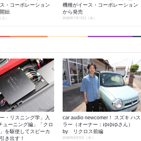
ス・コーポレーション
機種がイース・コーポレーション
開始
から発売
日（土）
2026年7月15日（水）
ー・リスニング学」入
car audio newcomer！ スズキ ハス
4「チューニング編」「クロ
ラー（オーナー：ゆゆゆさん）
」を駆使してスピーカ
by リクロス前編
2026年8月5日（水）
引き出す！