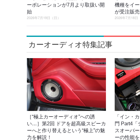
ーポレーションが7月より取扱い開
機種をイー
始
が受注販売
2026年7月19日（日）
2026年7月18
カーオーディオ特集記事
［“極上カーオーディオ”への誘
「イン・カ
い…］第2回 ドアを超高級スピーカ
門 Part
ーへと作り替えるという“極上”の魅
スオーバー
力を解説！
ーの性能を