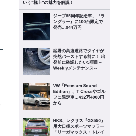
いう“極上”の魅力を解説！
ジープ85周年記念車、『ラ
ングラー』に100台限定で
発売…944万円
猛暑の高速道路でタイヤが
突然バーストする前に！ 出
発前に確認したい5項目～
Weeklyメンテナンス～
VW「Premium Sound
Edition」、T-Crossやゴル
フに限定車…432万4000円
から
HKS、レクサス『GX550』
用大口径スポーツマフラー
「リーガマックス・トレイ