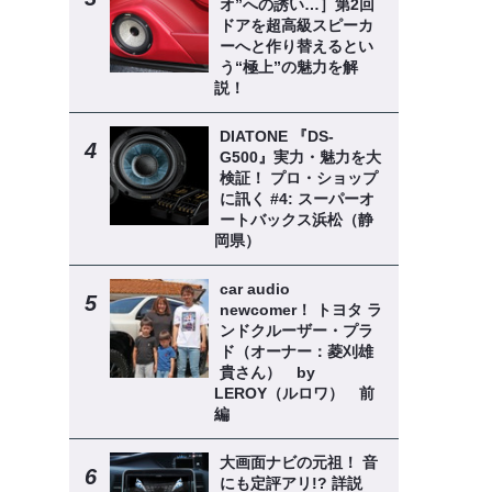
オ”への誘い…］第2回
ドアを超高級スピーカ
ーへと作り替えるとい
う“極上”の魅力を解
説！
DIATONE 『DS-
G500』実力・魅力を大
検証！ プロ・ショップ
に訊く #4: スーパーオ
ートバックス浜松（静
岡県）
car audio
newcomer！ トヨタ ラ
ンドクルーザー・プラ
ド（オーナー：菱刈雄
貴さん） by
LEROY（ルロワ） 前
編
大画面ナビの元祖！ 音
にも定評アリ!? 詳説