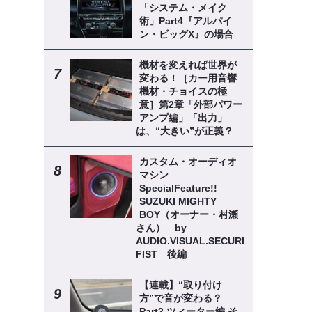
「システム・メイク
術」Part4『アルパイ
ン・ビッグX』の場合
機材を変えれば世界が
変わる！［カー用音響
機材・チョイスの極
意］第2章「外部パワー
アンプ編」「出力」
は、“大きい”が正義？
カスタム・オーディオ
マシン
SpecialFeature!!
SUZUKI MIGHTY
BOY（オーナー・村瀬
さん） by
AUDIO.VISUAL.SECURITY
FIST 後編
【連載】“取り付け
方”で音が変わる？
Part2 ツィーター編 そ