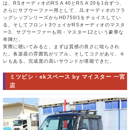
は、RSオーディオのRS A 40とRS A 20を1台ずつ、
さらにサブウーファー用として、JLオーディオのフラ
ッグシップシリーズからHD750/1をチョイスしてい
る。そしてフロント3ウェイがRSオーディオのマスタ
ー3、サブウーファーも同・マスター12という豪華な
布陣だ。
実際に聴いてみると、まずは質感の良さに唸らされ
た。各楽器の雰囲気がリアル。そしてコクがあり、キ
レもある。完成度の高いサウンドが堪能できた。
ミツビシ・ekスペース by マイスター 一宮
店