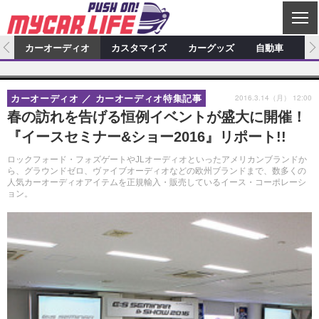
C
L
O
ム
カーオーディオ
カスタマイズ
カーグッズ
自動車
ア
S
カーオーディオ
E
特集記事
新製品情報
カスタマイズ
2016.3.14（月） 12:00
カーオーディオ
カーオーディオ特集記事
プロショップ検索
ショップ訪問記
カスタマイズ特集記事
カスタマイズ新製品情報
カーグッズ
春の訪れを告げる恒例イベントが盛大に開催！
『イースセミナー&ショー2016』リポート!!
カーオーディオニュース
デモカー製作記
カスタマイズニュース
カーグッズ特集記事
カーグッズ新製品情報
自動車
ロックフォード・フォズゲートやJLオーディオといったアメリカンブランドか
その他
カーグッズニュース
ニュース
試乗記
アクセスランキング
ら、グラウンドゼロ、ヴァイブオーディオなどの欧州ブランドまで、数多くの
人気カーオーディオアイテムを正規輸入・販売しているイース・コーポレーシ
ョン。
スクープ