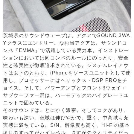
茨城県のサウンドウェーブは、アクアでSOUND 3WA
Yクラスにエントリー。なお当アクアは、サウンドコ
ンペ『EMMA』で活躍している実力車。インストレー
ションにおいては同コンペのルールにのっとり、安全
性と確実性が徹底追求されている。システムレイアウ
トは以下のとおり。iPhoneをソースユニットとして使
用し、プロセッサーにはヘリックス・DSP PROをチ
ョイス。そして、パワーアンプとフロント3ウェイ＋
サブウーファー群は、ハーモテックのハイグレードユ
ニットで固めている。
そのサウンドは、とにかく濃密。そしてコクがあり、
味わいも深い。低域は伸びやかで、重く、中高域も充
実感に満ちている。S/N、解像度も高く、Hi-Fiの基本
項目のすべてがハイレベル。さすがのクオリティだっ