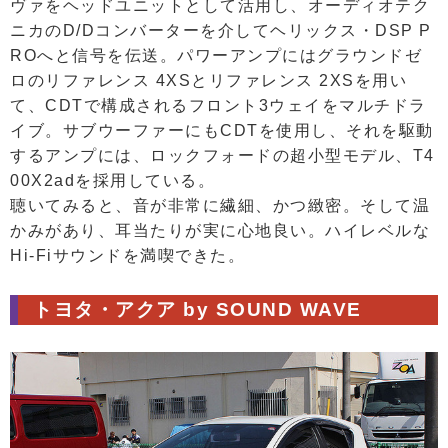
ヴァをヘッドユニットとして活用し、オーディオテク
ニカのD/Dコンバーターを介してヘリックス・DSP P
ROへと信号を伝送。パワーアンプにはグラウンドゼ
ロのリファレンス 4XSとリファレンス 2XSを用い
て、CDTで構成されるフロント3ウェイをマルチドラ
イブ。サブウーファーにもCDTを使用し、それを駆動
するアンプには、ロックフォードの超小型モデル、T4
00X2adを採用している。
聴いてみると、音が非常に繊細、かつ緻密。そして温
かみがあり、耳当たりが実に心地良い。ハイレベルな
Hi-Fiサウンドを満喫できた。
トヨタ・アクア by SOUND WAVE