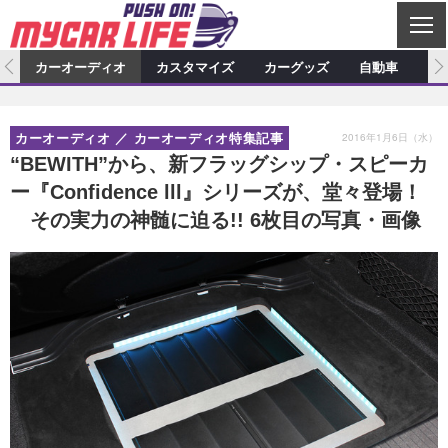
C
L
O
ム
カーオーディオ
カスタマイズ
カーグッズ
自動車
ア
S
カーオーディオ
E
特集記事
新製品情報
カスタマイズ
2016年1月6日（水）
カーオーディオ
カーオーディオ特集記事
プロショップ検索
ショップ訪問記
カスタマイズ特集記事
カスタマイズ新製品情報
カーグッズ
“BEWITH”から、新フラッグシップ・スピーカ
ー『Confidence lll』シリーズが、堂々登場！
カーオーディオニュース
デモカー製作記
カスタマイズニュース
カーグッズ特集記事
カーグッズ新製品情報
自動車
その実力の神髄に迫る!! 6枚目の写真・画像
その他
カーグッズニュース
ニュース
試乗記
アクセスランキング
スクープ