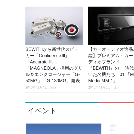
BEWITHから新世代スピー
【カーオーディオ逸品
カー「Confidence lll」
鑑】プレミアム・カー
「Accurate lll」、
ディオブランド
「MAGNEOLA」採用のグリ
『BEWITH』の 一時
ル＆エンクロージャー「G-
いた名機たち 01 「Mir
50MG」「G-130MG」発表
Media MM-1」
2015年12月1日（火）
2015年11月6日（金）
イベント