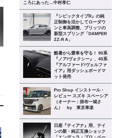
ころにあった…中村孝仁
『シビックタイプR』の純
正制御を活かしてローダウ
ンと車高調整、ブリッツの
新型スプリング「DAMPER
ZZ-R A」
酷暑から愛車を守る！ 90系
『ノア/ヴォクシー』、40系
『アルファード/ヴェルファ
イア』用ダッシュボードマ
ット発売
Pro Shop インストール・
レビュー スズキ スペーシア
（オーナー：掛布一城さ
ん） by 東京車楽
日産『ティアナ』用、テイ
ンの新・純正互換ショック
「エンデュラ・プロ・ベー