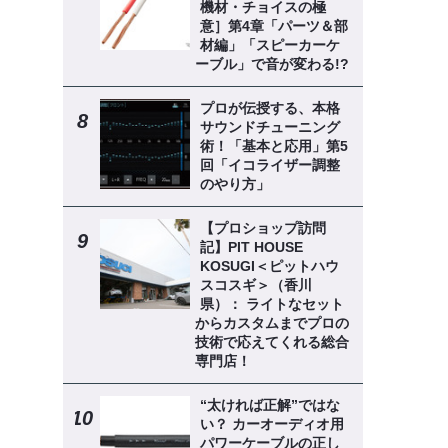
機材・チョイスの極
意］第4章「パーツ＆部
材編」「スピーカーケ
ーブル」で音が変わる!?
プロが伝授する、本格
サウンドチューニング
術！「基本と応用」第5
回「イコライザー調整
のやり方」
【プロショップ訪問
記】PIT HOUSE
KOSUGI＜ピットハウ
スコスギ＞（香川
県）： ライトなセット
からカスタムまでプロの
技術で応えてくれる総合
専門店！
“太ければ正解”ではな
い？ カーオーディオ用
パワーケーブルの正し