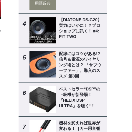
【DIATONE DS-G20】
実力はいかに！？プロ
カ
ショップに訊く！ #4:
PIT TWO
魅
配線にはコツがある!?
信号＆電源のワイヤリ
ング術とは？ 「サブウ
ーファー」、導入のス
スメ 第8回
ベストセラー“DSP”の
上級機が新登場！
『HELIX DSP
ULTRA』を聴く!！
機材を変えれば世界が
変わる！［カー用音響