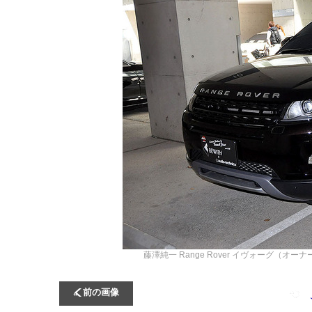
藤澤純一
Range Rover イヴォーグ（オー
前の画像