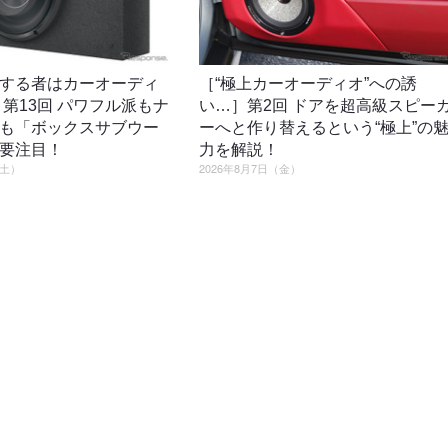
する者はカーオーディ
［“極上カーオーディオ”への誘
］第13回 パワフル派もナ
い…］第2回 ドアを超高級スピー
も「ボックスサブウー
ーへと作り替えるという“極上”の
要注目！
力を解説！
（土）
2026年8月7日（金）