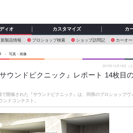
ディオ
カスタマイズ
カ
新製品情報
プロショップ検索
ショップ訪問記
カーオー
事
›
写真・画像
2015年12月19日（
『サウンドピクニック』レポート 14枚目
車場で開催された『サウンドピクニック』は、同県のプロショップヴ
サウンドコンテスト。