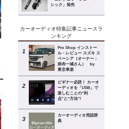
シック」発売
カーオーディオ特集記事ニュースラ
ンキング
Pro Shop インストー
ル・レビュー スズキ ス
ペーシア（オーナー：
掛布一城さん） by
東京車楽
ビギナー必読！ カーオ
ーディオを「USB」で
楽しむことの“利
点”と“方法”!
カーオーディオ用語辞
典