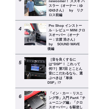
newcomer！ スズキ ハ
スラー（オーナー：ゆ
ゆゆさん） by リク
ロス前編
Pro Shop インストー
ル・レビュー MINI クロ
スオーバー（オーナ
ー：古渡 浩さん）
by SOUND WAVE
後編
［音を良くするに
は“DSP”！ これって
何!?］第7回 とことん
音にこだわるなら、選
ぶべきは「単体
DSP」!?
「イン・カー・リスニ
ング学」入門 Part4「チ
ューニング編」「クロ
スオーバー」を駆使し