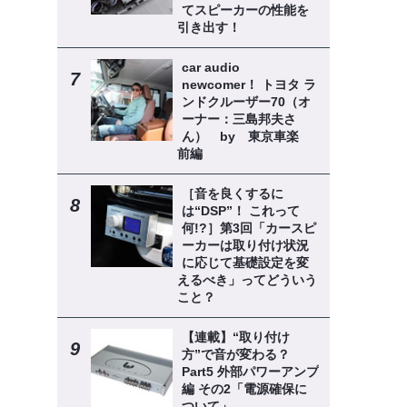
てスピーカーの性能を
引き出す！
car audio
newcomer！ トヨタ ラ
ンドクルーザー70（オ
ーナー：三島邦夫さ
ん） by 東京車楽
前編
［音を良くするに
は“DSP”！ これって
何!?］第3回「カースピ
ーカーは取り付け状況
に応じて基礎設定を変
えるべき」ってどういう
こと？
【連載】“取り付け
方”で音が変わる？
Part5 外部パワーアンプ
編 その2「電源確保に
ついて」