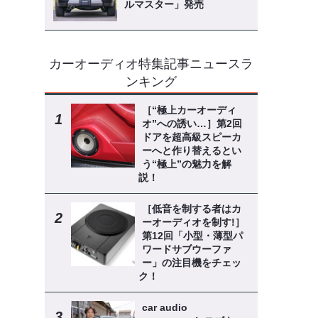
ルマスター」発売
カーオーディオ特集記事ニュースラ
ンキング
［“極上カーオーディ
オ”への誘い…］第2回
ドアを超高級スピーカ
ーへと作り替えるとい
う“極上”の魅力を解
説！
［低音を制する者はカ
ーオーディオを制す!］
第12回「小型・薄型パ
ワードサブウーファ
ー」の注目機をチェッ
ク！
car audio