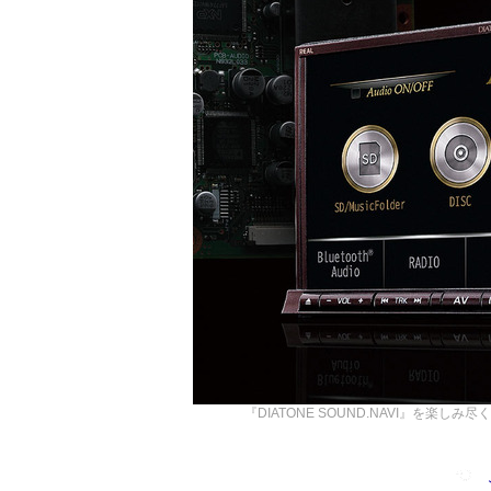
『DIATONE SOUND.NAVI』を楽