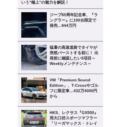
いう“極上”の魅力を解説！
ジープ85周年記念車、『ラ
ングラー』に100台限定で
発売…944万円
猛暑の高速道路でタイヤが
突然バーストする前に！ 出
発前に確認したい5項目～
Weeklyメンテナンス～
VW「Premium Sound
Edition」、T-Crossやゴル
フに限定車…432万4000円
から
HKS、レクサス『GX550』
用大口径スポーツマフラー
「リーガマックス・トレイ