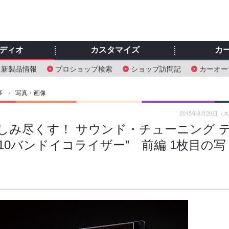
ディオ
カスタマイズ
カ
新製品情報
プロショップ検索
ショップ訪問記
カーオー
事
›
写真・画像
2015年8月20日（
I』を楽しみ尽くす！ サウンド・チューニング 
“10バンドイコライザー” 前編 1枚目の写