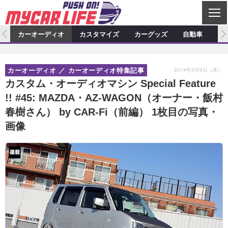
C
L
O
ム
カーオーディオ
カスタマイズ
カーグッズ
自動車
ア
S
カーオーディオ
E
特集記事
新製品情報
カスタマイズ
2014年3月6日（木）
カーオーディオ
カーオーディオ特集記事
プロショップ検索
ショップ訪問記
カスタマイズ特集記事
カスタマイズ新製品情報
カーグッズ
カスタム・オーディオマシン Special Feature
!! #45: MAZDA・AZ-WAGON（オーナー・飯村
カーオーディオニュース
デモカー製作記
カスタマイズニュース
カーグッズ特集記事
カーグッズ新製品情報
自動車
春樹さん） by CAR-Fi（前編） 1枚目の写真・
その他
カーグッズニュース
ニュース
試乗記
アクセスランキング
画像
スクープ