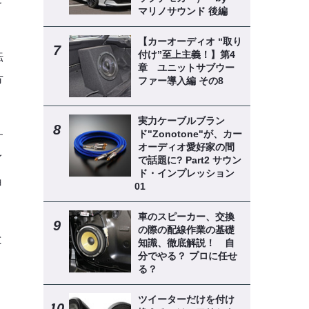
マリノサウンド 後編
【カーオーディオ “取り
付け”至上主義！】第4
転
章 ユニットサブウー
方
ファー導入編 その8
実力ケーブルブラン
ド"Zonotone"が、カー
す
オーディオ愛好家の間
イ
で話題に? Part2 サウン
ド・インプレッション
ョ
01
車のスピーカー、交換
の際の配線作業の基礎
と
知識、徹底解説！ 自
分でやる？ プロに任せ
る？
ツイーターだけを付け