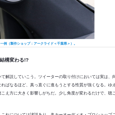
た一例（製作ショップ：アークライド＜千葉県＞）。
結構変わる!?
いて解説していこう。ツイーターの取り付けにおいては実は、
なればなるほど、真っ直ぐに進もうとする性質が強くなる。ゆ
聴こえ方に大きく影響しがちだ。少し角度が変わるだけで、聴
、これについては諸説あり、各カーオーディオ・プロショップ