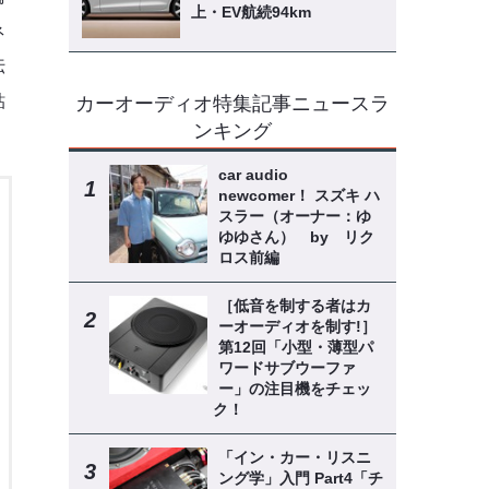
上・EV航続94km
ネ
伝
貼
カーオーディオ特集記事ニュースラ
ンキング
car audio
newcomer！ スズキ ハ
スラー（オーナー：ゆ
ゆゆさん） by リク
ロス前編
［低音を制する者はカ
ーオーディオを制す!］
第12回「小型・薄型パ
ワードサブウーファ
ー」の注目機をチェッ
ク！
「イン・カー・リスニ
ング学」入門 Part4「チ