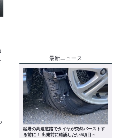
楽
最新ニュース
を
メ
つ
猛暑の高速道路でタイヤが突然バーストす
回
る前に！ 出発前に確認したい5項目～