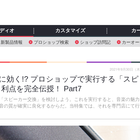
ディオ
カスタマイズ
カ
新製品情報
プロショップ検索
ショップ訪問記
カーオー
2021年9月30日（
に効く!? プロショップで実行する「スピ
点を完全伝授！ Part7
「スピーカー交換」を検討しよう。これを実行すると、音楽の魅力
音の質が確実に良化するからだ。当特集では、それを専門店にて行