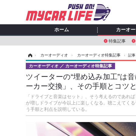
ホーム
カーオー
特集記事
ホーム
›
カーオーディオ
›
カーオーディオ特集記事
›
記事
カーオーディオ
カーオーディオ特集記事
ツイーターの“埋め込み加工”は音
ーカー交換」、その手順とコツと利
「ドライブと音楽はセット」、そう考えるのであれば
が増しドライブが今以上に楽しくなる。聴こえてくる
う手順と利点を説明している。