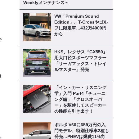
Weeklyメンテナンス～
VW「Premium Sound
ロ
Edition」、T-Crossやゴル
フに限定車…432万4000円
から
で
HKS、レクサス『GX550』
用大口径スポーツマフラー
「リーガマックス・トレイ
埋
ルマスター」発売
ロ
「イン・カー・リスニング
学」入門 Part4「チューニ
ング編」「クロスオーバ
、
ー」を駆使してスピーカー
の性能を引き出す！
ボルボ V60に659万円の入
門モデル、特別仕様車2種も
発売…PHEVは燃費11%向
論