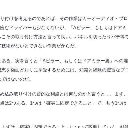
取り付けを考えるのであれば、その作業はカーオーディオ・プ
に臨むドライバーも少なくないが、「Aピラー、もしくはドアミ
らこその取り付け方法と言って良い。パネルを切ったりパテ等
て技術がないとできない作業だからだ。
まある。実を言うと「Aピラー、もしくはドアミラー裏」への
恩恵を額面どおりに享受するためには、知識と経験の豊富なプ
のではないのだ。
埋め込み取り付けの音的な利点とは何なのかと言うと…。まず
点は2つある。1つは「確実に固定できること」で、もう1つは
。まずは「確実に固定できること」について説明していく。結