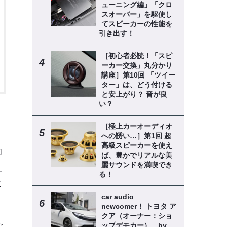
ューニング編」「クロ
スオーバー」を駆使し
てスピーカーの性能を
引き出す！
［初心者必読！「スピ
ーカー交換」丸分かり
講座］第10回 「ツイー
ター」は、どう付ける
と安上がり？ 音が良
い？
［極上カーオーディオ
への誘い…］第1回 超
高級スピーカーを使え
向
ば、豊かでリアルな美
麗サウンドを満喫でき
え
る！
こ
car audio
newcomer！ トヨタ ア
クア（オーナー：ショ
ップデモカー） by
ご