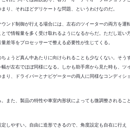
つまり、それほどデリケートな問題、というわけなのだ。
サウンド制御が行える場合には、左右のツイーターの両方を運
ことで情報量を多く受け取れるようになるからだ。ただし近い
音量差等をプロセッサーで整える必要性が生じてくる。
のちょうど真ん中あたりに向けられることも少なくない。そう
レ幅が左右でほぼ同様になる。しかも助手席から見た時も、ツ
つまり、ドライバーとナビゲーターの両人に同様なコンディシ
る。また、製品の特性や車室内形状によっても微調整されるこ
設定しやすい。自由に造形できるので、角度設定も自在に行え