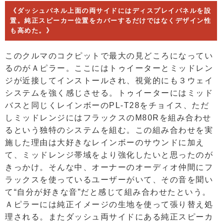
《ダッシュパネル上面の両サイドにはディスプレイパネルを設
置。純正スピーカー位置をカバーするだけではなくデザイン性
も高めた。》
このクルマのコクピットで最大の見どころになってい
るのがＡピラー。ここにはトゥイーターとミッドレン
ジが近接してインストールされ、視覚的にも３ウェイ
システムを強く感じさせる。トゥイーターにはミッド
バスと同じくレインボーのPL-T28をチョイス、ただ
しミッドレンジにはフラックスのM80Rを組み合わせ
るという独特のシステムを組む。この組み合わせを実
施した理由は大好きなレインボーのサウンドに加え
て、ミッドレンジ帯域をより強化したいと思ったのが
きっかけ。そんな中、オーナーのオーディオ仲間にフ
ラックスを使っているユーザーがいて、その音を聞い
て“自分が好きな音”だと感じて組み合わせたという。
Ａピラーには純正イメージの生地を使って張り替え処
理される。またダッシュ両サイドにある純正スピーカ