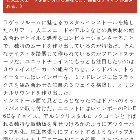
と人工スエードを使い分ける処理など、綿密なデザインが施さ
れる。》
ラゲッジルームに魅せるカスタムインストールを施し
たハリアー。人工スエードやアルミなどの異素材の組
み合わせとイルミ処理をコンビネーションさせること
で、独特のムードを作り出しているのが特徴だ。そん
なテイストを踏襲して作られているのがフロントステ
ージだ。ユニットチョイスでもっとも注目したいのは
３ウェイスピーカーの組み合わせ。ミッドバス、トゥ
イーターにはレインボーを、ミッドレンジにはフラッ
クスを組み合わせる独自の３ウェイを構築し、オリジ
ナルサウンドを作り出した。
インストール面で見どころとなったのはドアへのミッ
ドバスの取り付けだ。ユニットにはレインボーのPL-E
6Cをチョイス。アルミクリスタルロックコーンと呼ば
れる独特な振動板を見せつけるかのようにアウターバ
ッフル化。純正内張りにフィットするようなバッフル
面はアルミと人工スエードによる処理、さらにはアク