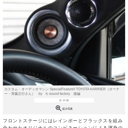
カスタム・オーディオマシン SpecialFeature!! TOYOTA HARRIER（オーナ
ー・斉藤正行さん） by lc sound factory 後編
全 10 枚
拡大写真
フロントステージにはレインボーとフラックスを組み
合わせたオリジナルのコンビネーションによる渾身の