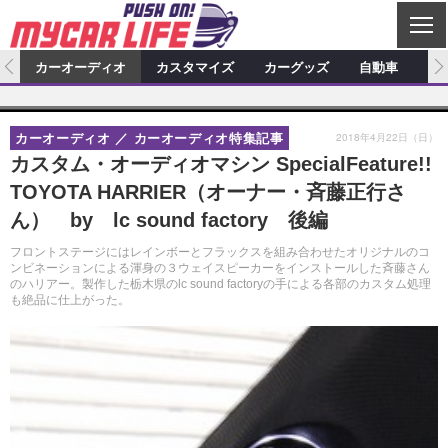
C
L
O
ム
カーオーディオ
カスタマイズ
カーグッズ
自動車
ア
S
カーオーディオ
E
特集記事
新製品情報
カスタマイズ
2018年4月22日（日）
カーオーディオ
カーオーディオ特集記事
プロショップ検索
ショップ訪問記
カスタマイズ特集記事
カスタマイズ新製品情報
カーグッズ
カスタム・オーディオマシン SpecialFeature!!
TOYOTA HARRIER（オーナー・斉藤正行さ
カーオーディオニュース
デモカー製作記
カスタマイズニュース
カーグッズ特集記事
カーグッズ新製品情報
自動車
ん） by lc sound factory 後編
その他
カーグッズニュース
ニュース
試乗記
アクセスランキング
フロントステージにはレインボーとフラックスを組み合わせたオリジナルのコ
ンビネーションによる渾身の３ウェイスピーカーをインストールした斉藤さん
スクープ
のハリアー。製作した栃木県のlc sound factoryの手による各部のカスタム処理
も絶品に仕上がった。