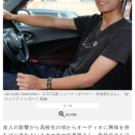
car audio newcomer！ U-23 日産 ジューク（オーナー：本池恭介さん） by
ウェイブ トゥ ポート 前編
全 7 枚
拡大写真
友人の影響から高校生の頃からオーディオに興味を持
ちはじめたというオーナーの本池さん。自分のクルマ