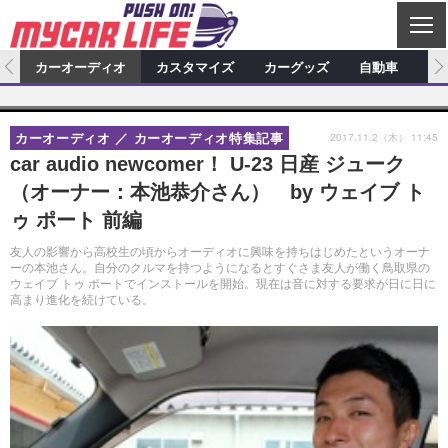
C
L
O
ム
カーオーディオ
カスタマイズ
カーグッズ
自動車
ア
S
カーオーディオ
E
特集記事
新製品情報
カスタマイズ
2017.11.2（木） 11:45
カーオーディオ
カーオーディオ特集記事
プロショップ検索
ショップ訪問記
カスタマイズ特集記事
カスタマイズ新製品情報
カーグッズ
car audio newcomer！ U-23 日産 ジューク
（オーナー：本池恭介さん） by ウェイブ ト
カーオーディオニュース
デモカー製作記
カスタマイズニュース
カーグッズ特集記事
カーグッズ新製品情報
自動車
ゥ ポート 前編
その他
カーグッズニュース
ニュース
試乗記
アクセスランキング
友人の影響から高校生の頃からオーディオに興味を持ちはじめたというオーナ
ーの本池さん。自分のクルマを持つようになるとすぐさま友人が働く鳥取県の
スクープ
ウェイブ トゥ ポートでインストールを開始。現在は音に対する要求が日に日に
高まり進化を続けている。