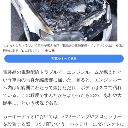
ちょっとしたトラブルで車両が燃える!? 電装品の電源確保・メンテナンスは、知識と
経験のあるプロに頼むベシ！
全 1 枚
写真をすべて見る
電装品の電源配線トラブルで、エンジンルームが燃えたと
いう車両の写真が編集部に届いた。見ると、エンジンルー
ム内は広範囲にわたって焼けただれ、ボディはススで汚れ
ている。この程度ですんだからよかったものの、あわや大
惨事…、という状況である。
カーオーディオにおいては、パワーアンプやプロセッサー
を設置する際、“バッ直”という、バッテリーにダイレクトに