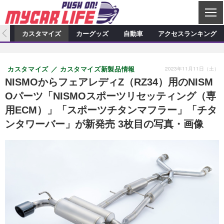
C
L
O
ィオ
カスタマイズ
カーグッズ
自動車
アクセスランキング
S
カーオーディオ
E
特集記事
新製品情報
カスタマイズ
2023年11月11日（土）
カスタマイズ
カスタマイズ新製品情報
プロショップ検索
ショップ訪問記
カスタマイズ特集記事
カスタマイズ新製品情報
カーグッズ
NISMOからフェアレディZ（RZ34）用のNISM
Oパーツ「NISMOスポーツリセッティング（専
カーオーディオニュース
デモカー製作記
カスタマイズニュース
カーグッズ特集記事
カーグッズ新製品情報
自動車
用ECM）」「スポーツチタンマフラー」「チタ
その他
カーグッズニュース
ニュース
試乗記
アクセスランキング
ンタワーバー」が新発売 3枚目の写真・画像
スクープ