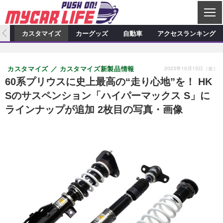
C
L
O
ィオ
カスタマイズ
カーグッズ
自動車
アクセスランキング
S
カーオーディオ
E
特集記事
新製品情報
カスタマイズ
2023年10月13日（金）
カスタマイズ
カスタマイズ新製品情報
プロショップ検索
ショップ訪問記
カスタマイズ特集記事
カスタマイズ新製品情報
カーグッズ
60系プリウスに史上最高の“走り心地”を！ HK
Sのサスペンション「ハイパーマックス S」に
カーオーディオニュース
デモカー製作記
カスタマイズニュース
カーグッズ特集記事
カーグッズ新製品情報
自動車
ラインナップが追加 2枚目の写真・画像
その他
カーグッズニュース
ニュース
試乗記
アクセスランキング
スクープ