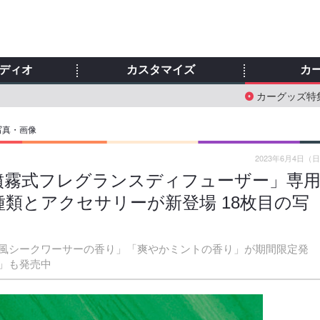
ディオ
カスタマイズ
カ
カーグッズ特
写真・画像
2023年6月4日（
噴霧式フレグランスディフューザー」専
種類とアクセサリーが新登場 18枚目の写
風シークワーサーの香り」「爽やかミントの香り」が期間限定発
」も発売中