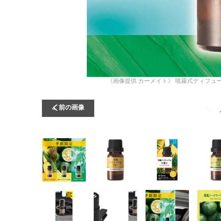
《画像提供 カーメイト》
噴霧式ディフュー
前の画像