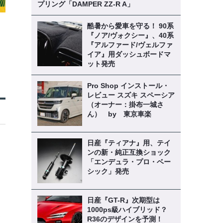
プリング「DAMPER ZZ-R A」
酷暑から愛車を守る！ 90系
『ノア/ヴォクシー』、40系
『アルファード/ヴェルファ
イア』用ダッシュボードマ
ット発売
Pro Shop インストール・
レビュー スズキ スペーシア
（オーナー：掛布一城さ
ん） by 東京車楽
日産『ティアナ』用、テイ
ンの新・純正互換ショック
「エンデュラ・プロ・ベー
シック」発売
日産『GT-R』次期型は
1000ps級ハイブリッド？
R36のデザインを予測！