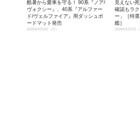
酷暑から愛車を守る！ 90系『ノア/
見えない死
ヴォクシー』、40系『アルファー
確認もラク
ド/ヴェルファイア』用ダッシュボ
ー」［特選
ードマット発売
鑑］
2026年8月9日（日）
2026年8月3日