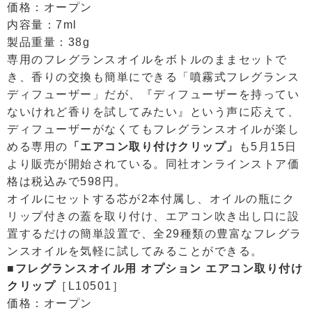
価格：オープン
内容量：7ml
製品重量：38g
専用のフレグランスオイルをボトルのままセットで
き、香りの交換も簡単にできる「噴霧式フレグランス
ディフューザー」だが、『ディフューザーを持ってい
ないけれど香りを試してみたい』という声に応えて、
ディフューザーがなくてもフレグランスオイルが楽し
める専用の
「エアコン取り付けクリップ」
も5月15日
より販売が開始されている。同社オンラインストア価
格は税込みで598円。
オイルにセットする芯が2本付属し、オイルの瓶にク
リップ付きの蓋を取り付け、エアコン吹き出し口に設
置するだけの簡単設置で、全29種類の豊富なフレグラ
ンスオイルを気軽に試してみることができる。
■フレグランスオイル用 オプション エアコン取り付け
クリップ
［L10501］
価格：オープン