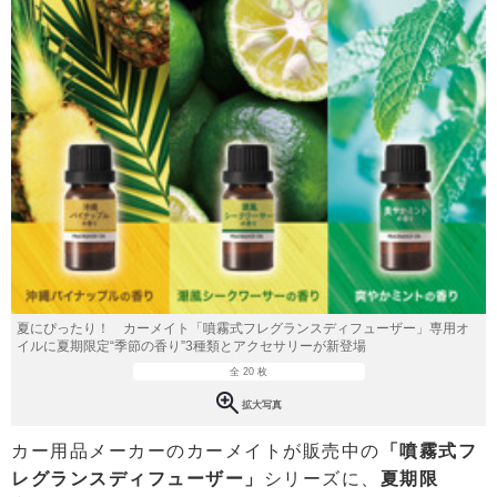
夏にぴったり！ カーメイト「噴霧式フレグランスディフューザー」専用オ
イルに夏期限定“季節の香り”3種類とアクセサリーが新登場
全 20 枚
拡大写真
カー用品メーカーのカーメイトが販売中の
「噴霧式フ
レグランスディフューザー」
シリーズに、
夏期限