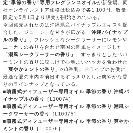
定“季節の香り”専用フレグランスオイル
が新登場。同
社オンラインストア価格は税込みで各1,100円。数量
限定で5月1日より販売が開始されている。
今回発売されたのは沖縄県産パイナップルエキスを配
合した、ジューシーな甘さが広がる
「沖縄パイナップ
ルの香り」
、フレッシュなシークワーサーにレモンや
ユーカリの香りを合わせ南国の潮風をイメージした
「潮風シークワーサーの香り」
、すっきりとしたペパ
ーミントの香りに涼しげで心地よいハッカを合わせた
「爽やかミントの香り」
の3香調。ドライブのお供に
最適な夏の車内を演出するすっきりとした爽やかな香
りのラインナップとなっている。
■噴霧式ディフューザー専用オイル 季節の香り 沖縄パ
イナップルの香り
［L10074］
■噴霧式ディフューザー専用オイル 季節の香り 潮風シ
ークワーサーの香り
［L10075］
■噴霧式ディフューザー専用オイル 季節の香り 爽やか
ミントの香り
［L10076］