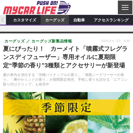
C
L
O
ィオ
カスタマイズ
カーグッズ
自動車
アクセスランキング
S
カーオーディオ
E
特集記事
新製品情報
カスタマイズ
2023.6.4（日） 6:30
カーグッズ
カーグッズ新製品情報
プロショップ検索
ショップ訪問記
カスタマイズ特集記事
カスタマイズ新製品情報
カーグッズ
夏にぴったり！ カーメイト「噴霧式フレグラ
ンスディフューザー」専用オイルに夏期限
カーオーディオニュース
デモカー製作記
カスタマイズニュース
カーグッズ特集記事
カーグッズ新製品情報
自動車
定“季節の香り”3種類とアクセサリーが新登場
その他
カーグッズニュース
ニュース
試乗記
アクセスランキング
夏の車内を演出する「沖縄パイナップルの香り」「潮風シークワーサーの香
り」「爽やかミントの香り」が期間限定発売、手軽に香りを試せる「エアコン
スクープ
取り付けクリップ」も発売中