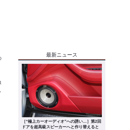
最新ニュース
の
線
ッ
［“極上カーオーディオ”への誘い…］第2回
ドアを超高級スピーカーへと作り替えると