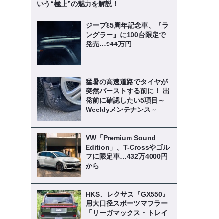
いう“極上”の魅力を解説！
ジープ85周年記念車、『ラ
ングラー』に100台限定で
発売…944万円
猛暑の高速道路でタイヤが
突然バーストする前に！ 出
》
発前に確認したい5項目～
Weeklyメンテナンス～
VW「Premium Sound
Edition」、T-Crossやゴル
フに限定車…432万4000円
から
HKS、レクサス『GX550』
用大口径スポーツマフラー
「リーガマックス・トレイ